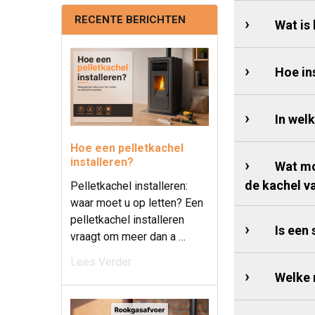
RECENTE BERICHTEN
Wat is
Hoe in
In wel
Hoe een pelletkachel
installeren?
Wat mo
de kachel va
Pelletkachel installeren:
waar moet u op letten? Een
pelletkachel installeren
Is een
vraagt om meer dan a …
Lees Verder
Welke 