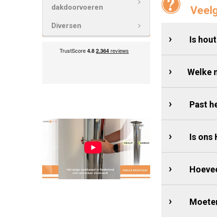
dakdoorvoeren
Veelg
Diversen
Is hou
Welke 
Past h
Is ons
Hoevee
Moeten