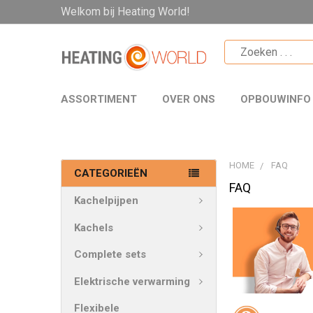
Welkom bij Heating World!
ASSORTIMENT
OVER ONS
OPBOUWINFO
HOME
FAQ
CATEGORIEËN
FAQ
Kachelpijpen
Kachels
Complete sets
Elektrische verwarming
Flexibele