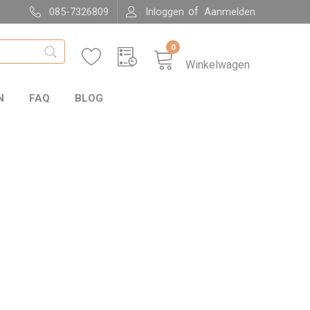
of
085-7326809
Inloggen
Aanmelden
0
Winkelwagen
N
FAQ
BLOG