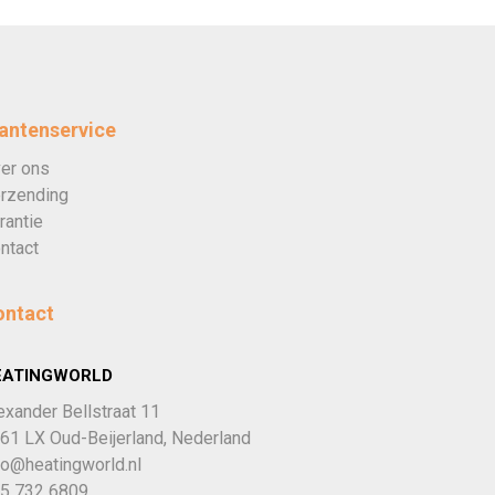
antenservice
er ons
rzending
rantie
ntact
ontact
EATINGWORLD
exander Bellstraat 11
61 LX Oud-Beijerland, Nederland
fo@heatingworld.nl
5 732 6809