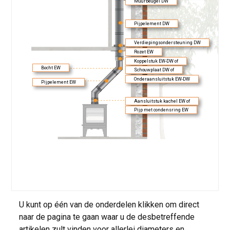
Muurbeugel DW
Pijpelement DW
Verdiepingsondersteuning DW
Rozet EW
Koppelstuk EW-DW of
Bocht EW
Schouwplaat DW of
Onderaansluitstuk EW-DW
Pijpelement EW
Aansluitstuk kachel EW of
Pijp met condensring EW
U kunt op één van de onderdelen klikken om direct
naar de pagina te gaan waar u de desbetreffende
artikelen zult vinden voor allerlei diameters en