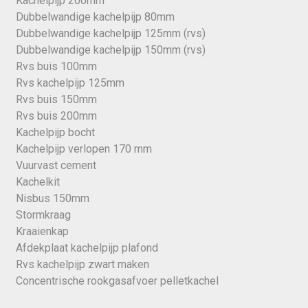
Kachelpijp 200mm
Dubbelwandige kachelpijp 80mm
Dubbelwandige kachelpijp 125mm (rvs)
Dubbelwandige kachelpijp 150mm (rvs)
Rvs buis 100mm
Rvs kachelpijp 125mm
Rvs buis 150mm
Rvs buis 200mm
Kachelpijp bocht
Kachelpijp verlopen 170 mm
Vuurvast cement
Kachelkit
Nisbus 150mm
Stormkraag
Kraaienkap
Afdekplaat kachelpijp plafond
Rvs kachelpijp zwart maken
Concentrische rookgasafvoer pelletkachel