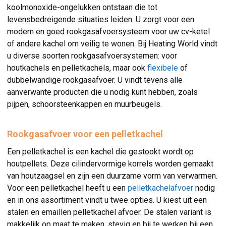
koolmonoxide-ongelukken ontstaan die tot
levensbedreigende situaties leiden. U zorgt voor een
modern en goed rookgasafvoersysteem voor uw cv-ketel
of andere kachel om veilig te wonen. Bij Heating World vindt
u diverse soorten rookgasafvoersystemen: voor
houtkachels en pelletkachels, maar ook
flexibele
of
dubbelwandige rookgasafvoer. U vindt tevens alle
aanverwante producten die u nodig kunt hebben, zoals
pijpen, schoorsteenkappen en muurbeugels.
Rookgasafvoer voor een pelletkachel
Een pelletkachel is een kachel die gestookt wordt op
houtpellets. Deze cilindervormige korrels worden gemaakt
van houtzaagsel en zijn een duurzame vorm van verwarmen.
Voor een pelletkachel heeft u een
pelletkachelafvoer
nodig
en in ons assortiment vindt u twee opties. U kiest uit een
stalen en emaillen pelletkachel afvoer. De stalen variant is
makkelijk op maat te maken, stevig en bij te werken bij een