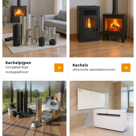
Kachelpijpen
Kachels
hoogwaardige
sfeervolle warmtebronnen
rookgasafvoer