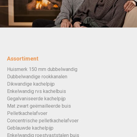
Assortiment
Huismerk 150 mm dubbelwandig
Dubbelwandige rookkanalen
Dikwandige kachelpijp
Enkelwandig rvs kachelbuis
Gegalvaniseerde kachelpijp
Mat zwart geëmailleerde buis
Pelletkachelafvoer
Concentrische pelletkachelafvoer
Geblauwde kachelpijp
Enkelwandig roestvaststalen buis