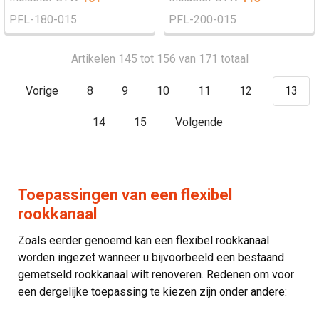
PFL-180-015
PFL-200-015
Artikelen 145 tot 156 van 171 totaal
Vorige
8
9
10
11
12
13
14
15
Volgende
Toepassingen van een flexibel
rookkanaal
Zoals eerder genoemd kan een flexibel rookkanaal
worden ingezet wanneer u bijvoorbeeld een bestaand
gemetseld rookkanaal wilt renoveren. Redenen om voor
een dergelijke toepassing te kiezen zijn onder andere: