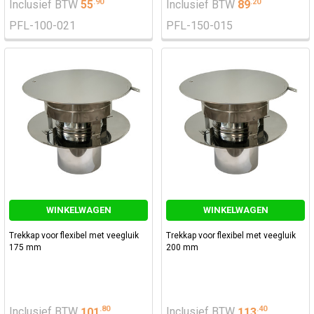
.
90
.
20
Inclusief BTW
55
Inclusief BTW
89
PFL-100-021
PFL-150-015
WINKELWAGEN
WINKELWAGEN
Trekkap voor flexibel met veegluik
Trekkap voor flexibel met veegluik
175 mm
200 mm
.
80
.
40
Inclusief BTW
101
Inclusief BTW
113