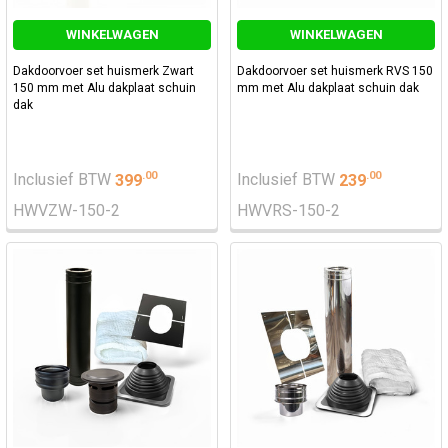
WINKELWAGEN
WINKELWAGEN
Dakdoorvoer set huismerk Zwart
Dakdoorvoer set huismerk RVS 150
150 mm met Alu dakplaat schuin
mm met Alu dakplaat schuin dak
dak
.
00
.
00
Inclusief BTW
399
Inclusief BTW
239
HWVZW-150-2
HWVRS-150-2