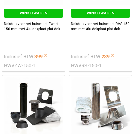
WINKELWAGEN
WINKELWAGEN
Dakdoorvoer set huismerk Zwart
Dakdoorvoer set huismerk RVS 150
150 mm met Alu dakplaat plat dak
mm met Alu dakplaat plat dak
.
00
.
00
Inclusief BTW
399
Inclusief BTW
239
HWVZW-150-1
HWVRS-150-1