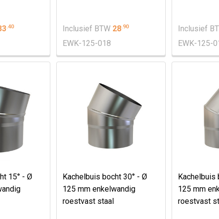
.
40
.
90
33
Inclusief BTW
28
Inclusief 
EWK-125-018
EWK-125-0
ht 15° - Ø
Kachelbuis bocht 30° - Ø
Kachelbuis 
wandig
125 mm enkelwandig
125 mm enk
roestvast staal
roestvast st