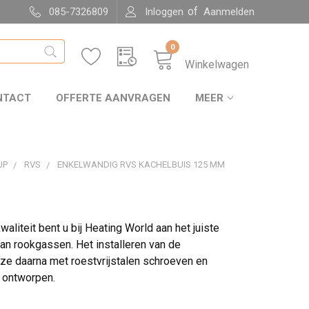
of
085-7326809
Inloggen
Aanmelden
0
Winkelwagen
NTACT
OFFERTE AANVRAGEN
MEER
JP
RVS
ENKELWANDIG RVS KACHELBUIS 125 MM
aliteit bent u bij Heating World aan het juiste
an rookgassen. Het installeren van de
 ze daarna met roestvrijstalen schroeven en
n ontworpen.