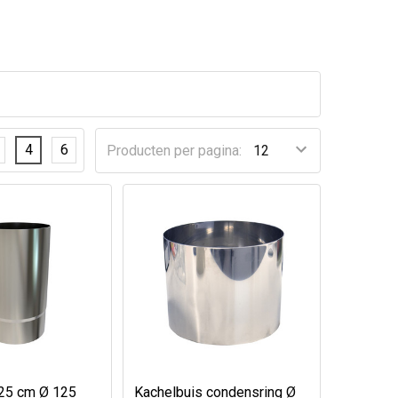
4
6
Producten per pagina:
 25 cm Ø 125
Kachelbuis condensring Ø