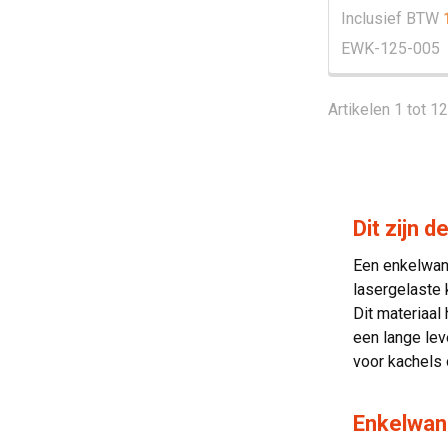
Inclusief BTW
EWK-125-005
Artikelen 1 tot 1
Dit zijn 
Een enkelwand
lasergelaste 
Dit materiaal
een lange le
voor kachels 
Enkelwan