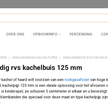
OVER ONS
OPBOUWINFO
VERZENDING
CO
JPEN
ENKELWANDIGE KACHELPIJPEN
ENKELWANDIGE RVS KACHELPI
dig rvs kachelbuis 125 mm
kachel of haard wilt voorzien van een
rookgasafvoer
van hoge kw
 kachelpijp 125 mm is een ideale oplossing voor het afvoeren v
s kinderspel; ze schuiven 5 centimeter in elkaar en u bevestigt
de klembanden die speciaal voor deze maat en type kachelpijp zij
r