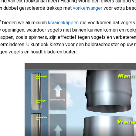
ing van elk rookkanaal heeft Heating World een divers aanbod 
 dubbel geïsoleerde trekkap met
vonkenvanger
voor extra besc
ef bieden we aluminium
kraaienkappen
die voorkomen dat vogels 
e openingen, waardoor vogels niet binnen kunnen komen en rookg
ppen, zoals spinners, zijn effectief tegen vogels en verbetere
verminderen. U kunt ook kiezen voor een boldraadrooster op uw r
en vogels en houdt bladeren buiten.