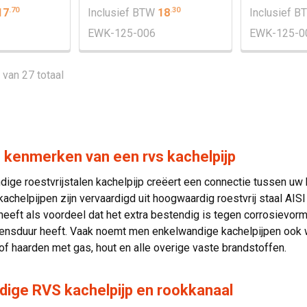
.
70
.
30
17
Inclusief BTW
18
Inclusief 
EWK-125-006
EWK-125-0
2 van 27 totaal
de kenmerken van een rvs kachelpijp
ige roestvrijstalen kachelpijp creëert een connectie tussen uw 
kachelpijpen zijn vervaardigd uit hoogwaardig roestvrij staal AISI
 heeft als voordeel dat het extra bestendig is tegen corrosievor
vensduur heeft. Vaak noemt men enkelwandige kachelpijpen ook w
of haarden met gas, hout en alle overige vaste brandstoffen.
dige RVS kachelpijp en rookkanaal