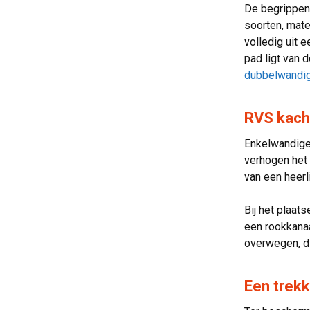
De begrippe
soorten, mate
volledig uit 
pad ligt van 
dubbelwandig
RVS kache
Enkelwandige 
verhogen het 
van een heer
Bij het plaat
een rookkana
overwegen, di
Een trek