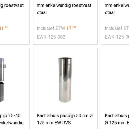
g roestvast
mm enkelwandig roestvast
mm enkelwa
staal
staal
.
40
.
00
31
Inclusief BTW
17
Inclusief 
EWK-125-002
EWK-125-0
pijp 25-40
Kachelbuis paspijp 50 cm Ø
Kachelbuis 
enkelwandig
125 mm EW RVS
Ø 125 mm 