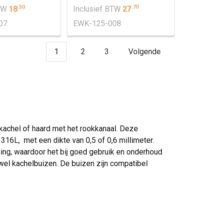
.
30
.
70
BTW
18
Inclusief BTW
27
07
EWK-125-008
1
2
3
Volgende
kachel of haard met het rookkanaal. Deze
 316L, met een dikte van 0,5 of 0,6 millimeter.
ming, waardoor het bij goed gebruik en onderhoud
el kachelbuizen. De buizen zijn compatibel