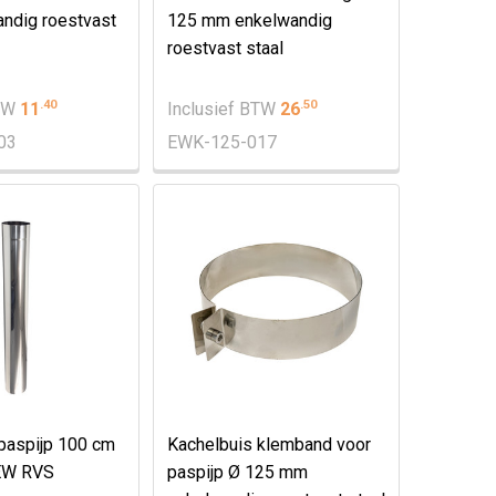
ndig roestvast
125 mm enkelwandig
roestvast staal
.
40
.
50
BTW
11
Inclusief BTW
26
03
EWK-125-017
paspijp 100 cm
Kachelbuis klemband voor
EW RVS
paspijp Ø 125 mm