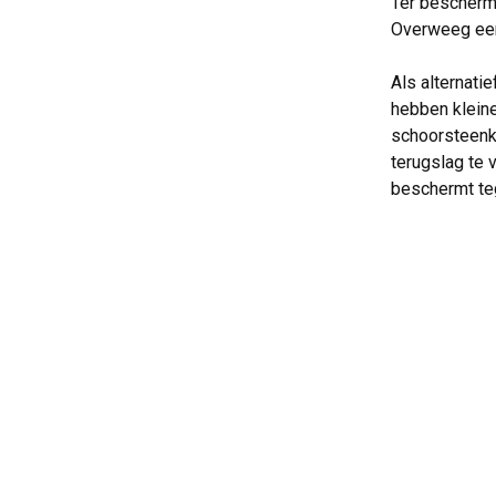
Ter bescherm
Overweeg een
Als alternati
hebben klein
schoorsteenka
terugslag te 
beschermt teg