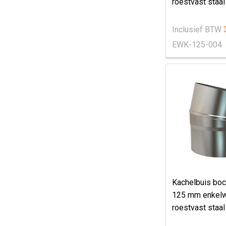
roestvast staal
Inclusief BTW
EWK-125-004
Kachelbuis boc
125 mm enkel
roestvast staal