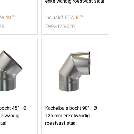
enkelwandig roestvast staal
.
90
.
95
BTW
48
Inclusief BTW
8
19
EWK-125-020
bocht 45° - Ø
Kachelbuis bocht 90° - Ø
elwandig
125 mm enkelwandig
aal
roestvast staal