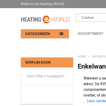
Welkom bij Heating World!
ASSORTIMENT
CATEGORIEËN
HOME
KACHELPI
VERFIJN DOOR
Enkelwan
Geen filters toegepast
Wanneer u uw 
adres. De RVS
componenten i
rivetter, of 
... Lees verde