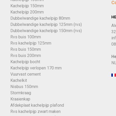
C
Kachelpijp 150mm
Kachelpijp 200mm
H
Dubbelwandige kachelpijp 80mm
Dubbelwandige kachelpijp 125mm (rvs)
Al
Dubbelwandige kachelpijp 150mm (rvs)
32
Rvs buis 100mm
in
Rvs kachelpijp 125mm
08
Rvs buis 150mm
Rvs buis 200mm
He
Kachelpijp bocht
NL
Kachelpijp verlopen 170 mm
Vuurvast cement
Kachelkit
Nisbus 150mm
Stormkraag
Kraaienkap
Afdekplaat kachelpijp plafond
Rvs kachelpijp zwart maken