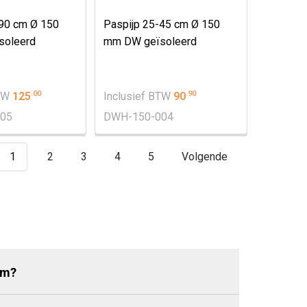
-90 cm Ø 150
Paspijp 25-45 cm Ø 150
soleerd
mm DW geïsoleerd
.
00
.
90
BTW
125
Inclusief BTW
90
05
DWH-150-004
1
2
3
4
5
Volgende
mm?