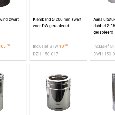
lwind zwart
Klemband Ø 200 mm zwart
Aansluitstuk
voor DW geïsoleerd
dubbel Ø 
geïsoleerd
.
00
.
50
105
Inclusief BTW
10
Inclusief 
DZH-150-017
DWH-150-0