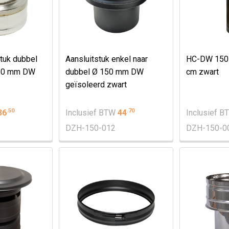
tuk dubbel
Aansluitstuk enkel naar
HC-DW 150 
150 mm DW
dubbel Ø 150 mm DW
cm zwart
geïsoleerd zwart
.
50
.
70
36
Inclusief BTW
44
Inclusief 
DZH-150-012
DZH-150-0