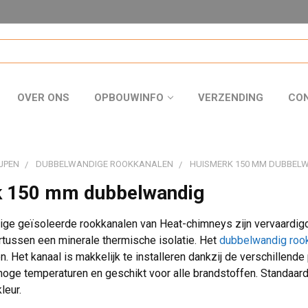
OVER ONS
OPBOUWINFO
VERZENDING
CO
JPEN
DUBBELWANDIGE ROOKKANALEN
HUISMERK 150 MM DUBBEL
 150 mm dubbelwandig
e geïsoleerde rookkanalen van Heat-chimneys zijn vervaardigd u
tussen een minerale thermische isolatie. Het
dubbelwandig roo
en. Het kanaal is makkelijk te installeren dankzij de verschillen
hoge temperaturen en geschikt voor alle brandstoffen. Standaar
leur.