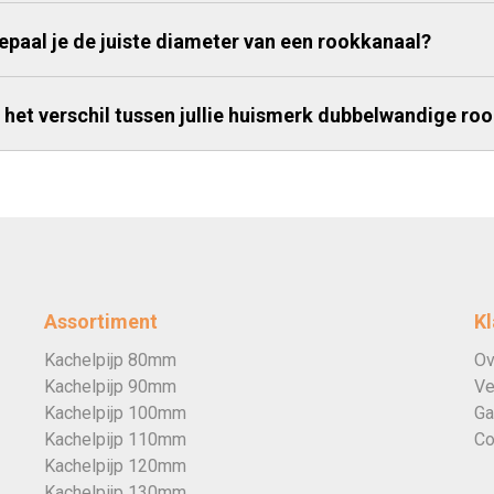
epaal je de juiste diameter van een rookkanaal?
s het verschil tussen jullie huismerk dubbelwandige r
Assortiment
Kl
Kachelpijp 80mm
Ov
Kachelpijp 90mm
Ve
Kachelpijp 100mm
Ga
Kachelpijp 110mm
Co
Kachelpijp 120mm
Kachelpijp 130mm