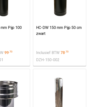
mm Pijp 100
HC-DW 150 mm Pijp 50 cm
zwart
.
70
.
70
BTW
99
Inclusief BTW
78
01
DZH-150-002