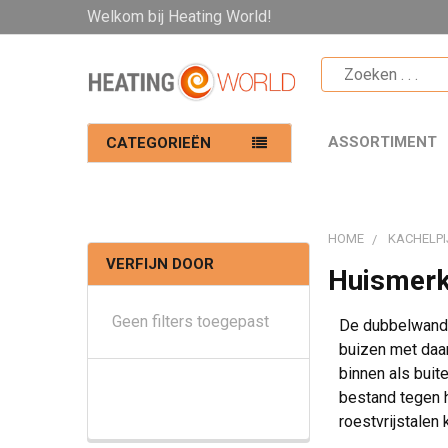
Welkom bij Heating World!
ASSORTIMENT
CATEGORIEËN
HOME
KACHELPI
VERFIJN DOOR
Huismerk
Geen filters toegepast
De dubbelwandig
buizen met daar
binnen als buit
bestand tegen 
roestvrijstalen k