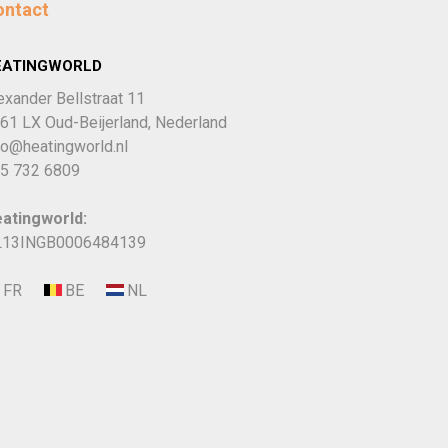
ontact
EATINGWORLD
exander Bellstraat 11
61 LX Oud-Beijerland, Nederland
fo@heatingworld.nl
5 732 6809
atingworld:
13INGB0006484139