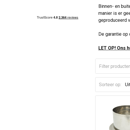
Binnen- en buit
manier is er ge
geproduceerd va
De garantie op 
LET OP! Ons hu
Sorteer op: