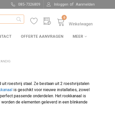
of
085-7326809
Inloggen
Aanmelden
0
Winkelwagen
NTACT
OFFERTE AANVRAGEN
MEER
WANDIG
it roestvrij staal.
Ze bestaan uit 2 roestvrijstalen
kkanaal
is geschikt voor nieuwe installaties, zowel
de perfect passende onderdelen. Het rookkanaal is
d worden de elementen geleverd in een blinkende