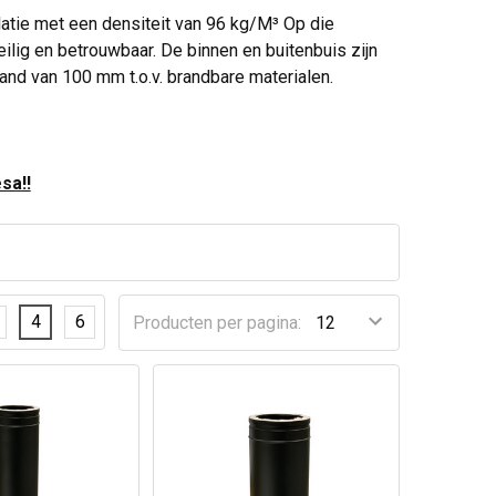
atie met een densiteit van 96 kg/M³ Op die
ilig en betrouwbaar. De binnen en buitenbuis zijn
and van 100 mm t.o.v. brandbare materialen.
sa!!
4
6
Producten per pagina: