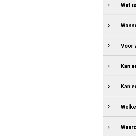
Wat i
Wanne
Voor 
Kan e
Kan e
Welke
Waaro