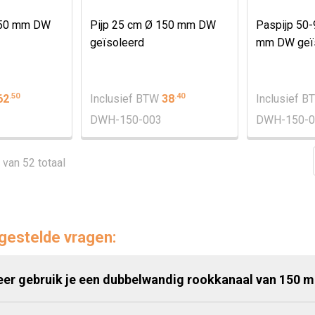
150 mm DW
Pijp 25 cm Ø 150 mm DW
Paspijp 50
geïsoleerd
mm DW geï
.
50
.
40
62
Inclusief BTW
38
Inclusief 
DWH-150-003
DWH-150-0
2 van 52 totaal
gestelde vragen:
er gebruik je een dubbelwandig rookkanaal van 150 