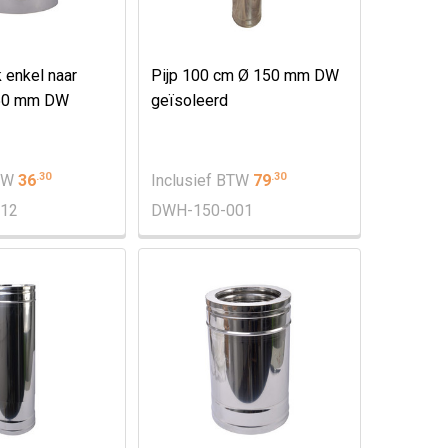
 enkel naar
Pijp 100 cm Ø 150 mm DW
150 mm DW
geïsoleerd
.
30
.
30
BTW
36
Inclusief BTW
79
12
DWH-150-001