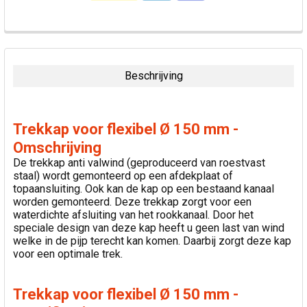
VAAK
SAMEN
GEKOCHT:
Beschrijving
SELECTEER
ALLES
Trekkap voor flexibel Ø 150 mm -
VOEG
Omschrijving
GESELECTEERDE
De trekkap anti valwind (geproduceerd van roestvast
TOE AAN
staal) wordt gemonteerd op een afdekplaat of
WINKELWAGEN
topaansluiting. Ook kan de kap op een bestaand kanaal
worden gemonteerd. Deze trekkap zorgt voor een
waterdichte afsluiting van het rookkanaal. Door het
speciale design van deze kap heeft u geen last van wind
welke in de pijp terecht kan komen. Daarbij zorgt deze kap
voor een optimale trek.
Trekkap voor flexibel Ø 150 mm -