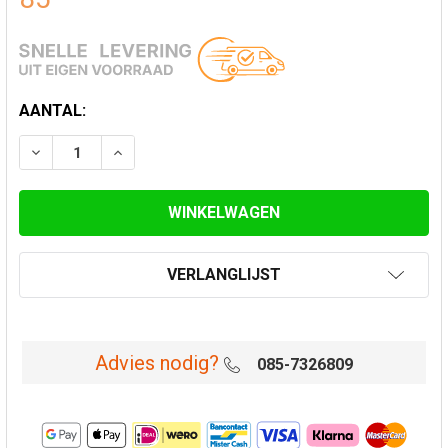
HUIDIGE
AANTAL:
VOORRAAD:
VERLAAG AANTAL VAN TREKKAP VOOR FLEXIBEL MET 
VERHOOG AANTAL VAN TREKKAP VOOR FLEX
VERLANGLIJST
Advies nodig?
085-7326809