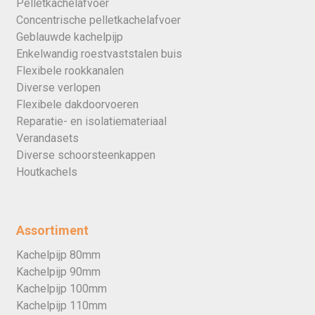
Pelletkachelafvoer
Concentrische pelletkachelafvoer
Geblauwde kachelpijp
Enkelwandig roestvaststalen buis
Flexibele rookkanalen
Diverse verlopen
Flexibele dakdoorvoeren
Reparatie- en isolatiemateriaal
Verandasets
Diverse schoorsteenkappen
Houtkachels
Assortiment
Kachelpijp 80mm
Kachelpijp 90mm
Kachelpijp 100mm
Kachelpijp 110mm