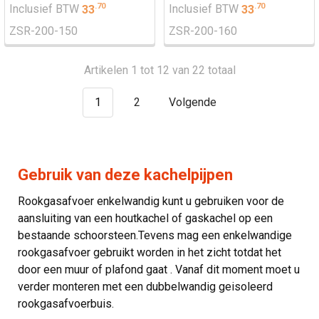
.
70
.
70
Inclusief BTW
33
Inclusief BTW
33
ZSR-200-150
ZSR-200-160
Artikelen 1 tot 12 van 22 totaal
1
2
Volgende
Gebruik van deze kachelpijpen
Rookgasafvoer enkelwandig kunt u gebruiken voor de
aansluiting van een houtkachel of gaskachel op een
bestaande schoorsteen.Tevens mag een enkelwandige
rookgasafvoer gebruikt worden in het zicht totdat het
door een muur of plafond gaat . Vanaf dit moment moet u
verder monteren met een dubbelwandig geisoleerd
rookgasafvoerbuis.