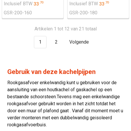
.
70
.
70
Inclusief BTW
33
Inclusief BTW
33
GSR-200-160
GSR-200-180
Artikelen 1 tot 12 van 21 totaal
1
2
Volgende
Gebruik van deze kachelpijpen
Rookgasafvoer enkelwandig kunt u gebruiken voor de
aansluiting van een houtkachel of gaskachel op een
bestaande schoorsteen.Tevens mag een enkelwandige
rookgasafvoer gebruikt worden in het zicht totdat het
door een muur of plafond gaat . Vanaf dit moment moet u
verder monteren met een dubbelwandig geisoleerd
rookgasafvoerbuis.