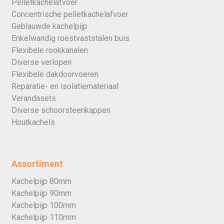
Pelletkachelafvoer
Concentrische pelletkachelafvoer
Geblauwde kachelpijp
Enkelwandig roestvaststalen buis
Flexibele rookkanalen
Diverse verlopen
Flexibele dakdoorvoeren
Reparatie- en isolatiemateriaal
Verandasets
Diverse schoorsteenkappen
Houtkachels
Assortiment
Kachelpijp 80mm
Kachelpijp 90mm
Kachelpijp 100mm
Kachelpijp 110mm