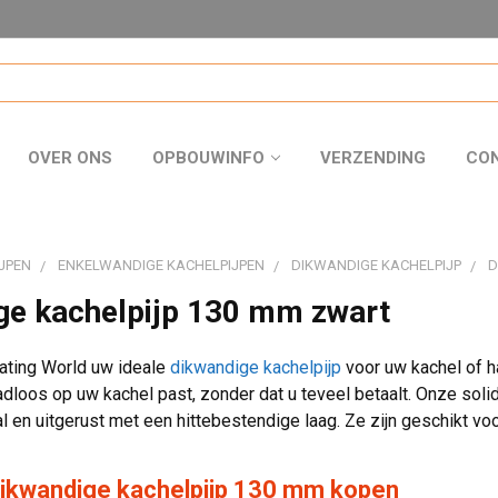
OVER ONS
OPBOUWINFO
VERZENDING
CO
JPEN
ENKELWANDIGE KACHELPIJPEN
DIKWANDIGE KACHELPIJP
D
ge kachelpijp 130 mm zwart
eating World uw ideale
dikwandige kachelpijp
voor uw kachel of h
dloos op uw kachel past, zonder dat u teveel betaalt. Onze soli
al en uitgerust met een hittebestendige laag. Ze zijn geschikt vo
dikwandige kachelpijp 130 mm kopen