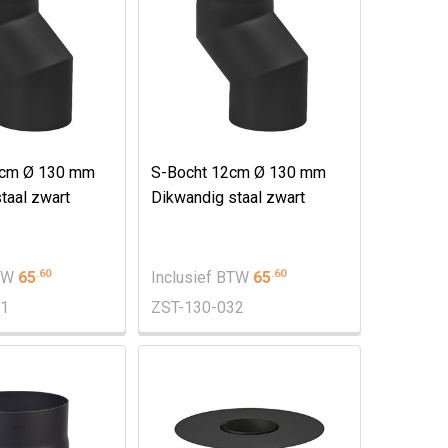
 cm Ø 130 mm
S-Bocht 12cm Ø 130 mm
taal zwart
Dikwandig staal zwart
.
60
.
60
BTW
65
Inclusief BTW
65
31
ZST-130-032