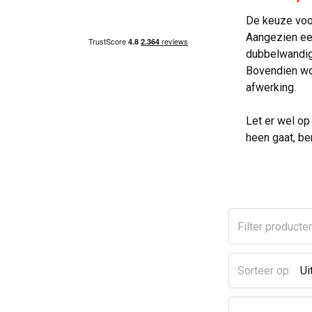
De keuze voor
Aangezien een
dubbelwandige
Bovendien wor
afwerking.
Let er wel op
heen gaat, be
Sorteer op: