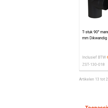
T-stuk 90° man
mm Dikwandig 
Inclusief BTW
ZST-130-018
Artikelen 13 tot 
Toepassi