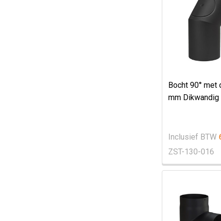
Bocht 90° met 
mm Dikwandig 
Inclusief BTW
ZST-130-016