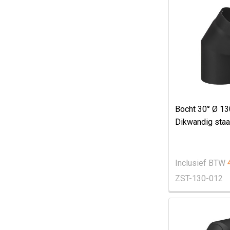
Bocht 30° Ø 1
Dikwandig staa
Inclusief BTW
ZST-130-012