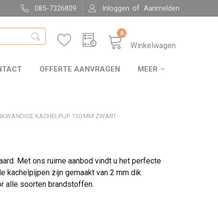
of
085-7326809
Inloggen
Aanmelden
0
Winkelwagen
NTACT
OFFERTE AANVRAGEN
MEER
IKWANDIGE KACHELPIJP 130 MM ZWART
aard. Met ons ruime aanbod vindt u het perfecte
de kachelpijpen zijn gemaakt van 2 mm dik
or alle soorten brandstoffen.