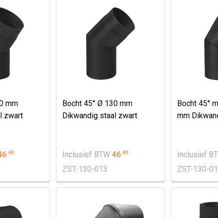
30 mm
Bocht 45° Ø 130 mm
Bocht 45° m
l zwart
Dikwandig staal zwart
mm Dikwandi
.
40
.
40
46
Inclusief BTW
46
Inclusief 
ZST-130-013
ZST-130-0