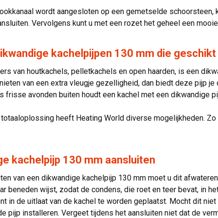
ookkanaal wordt aangesloten op een gemetselde schoorsteen, ku
ansluiten. Vervolgens kunt u met een rozet het geheel een mooi
ikwandige kachelpijpen 130 mm die geschikt z
ers van houtkachels, pelletkachels en open haarden, is een dikw
enieten van een extra vleugje gezelligheid, dan biedt deze pijp je
ns frisse avonden buiten houdt een kachel met een dikwandige pij
totaaloplossing heeft Heating World diverse mogelijkheden. Zo
ge kachelpijp 130 mm aansluiten
uiten van een dikwandige kachelpijp 130 mm moet u dit afwateren
aar beneden wijst, zodat de condens, die roet en teer bevat, in h
ent in de uitlaat van de kachel te worden geplaatst. Mocht dit 
e pijp installeren. Vergeet tijdens het aansluiten niet dat de v