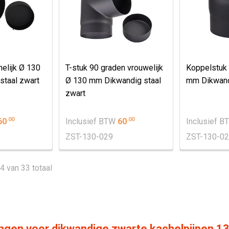
nelijk Ø 130
T-stuk 90 graden vrouwelijk
Koppelstuk
staal zwart
Ø 130 mm Dikwandig staal
mm Dikwandi
zwart
.
00
.
00
60
Inclusief BTW
60
Inclusief 
ZST-130-029
ZST-130-0
24 van 33 totaal
ngen voor dikwandige zwarte kachelpijpen 