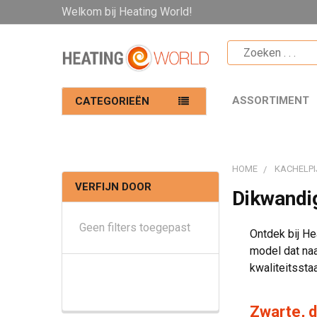
Welkom bij Heating World!
ASSORTIMENT
CATEGORIEËN
HOME
KACHELPI
VERFIJN DOOR
Dikwandi
Geen filters toegepast
Ontdek bij H
model dat naa
kwaliteitssta
Zwarte, 