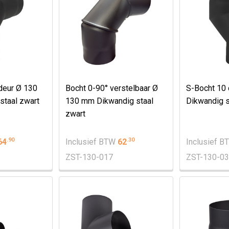
deur Ø 130
Bocht 0-90° verstelbaar Ø
S-Bocht 10
staal zwart
130 mm Dikwandig staal
Dikwandig s
zwart
.
90
.
30
64
Inclusief BTW
62
Inclusief 
ZST-130-017
ZST-130-0