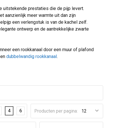
 uitstekende prestaties die de pijp levert.
t aanzienlijk meer warmte uit dan zijn
lpijp een verlengstuk is van de kachel zelf.
 elegante ontwerp en de aantrekkelijke zwarte
 Wanneer een rookkanaal door een muur of plafond
 een
dubbelwandig rookkanaal
.
4
6
Producten per pagina: