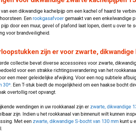
 van een dikwandige kachelpijp om een kachel of haard te verbi
hoorsteen. Een
rookgasafvoer
gemaakt van een enkelwandige pijp
pijp door een muur, gevel of plafond laat lopen, dient u over te
ng voor brandveiligheid.
loopstukken zijn er voor zwarte, dikwandig
rde collectie bevat diverse accessoires voor zwarte, dikwandi
bedoeld voor een strakke richtingsverandering van het rookkanaal
oor een meer geleidelijke afwijking. Voor een nog subtiele afbui
n 30º
. Een T-stuk biedt de mogelijkheid om een haakse bocht dire
k overtollig roet opvangt.
jkende wendingen in uw rookkanaal zijn er
zwarte, dikwandige 
telbaar zijn. Indien u het rookkanaal van binnenuit wilt kunnen in
ossing. Met een
zwarte, dikwandige S-bocht van 130 mm
kunt u e
.