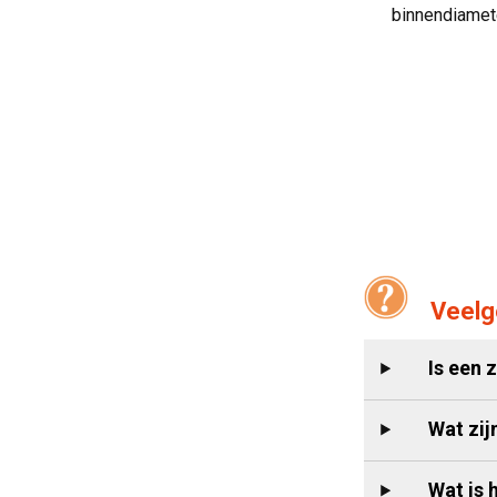
binnendiamete
Veelg
Is een 
Wat zij
Wat is 