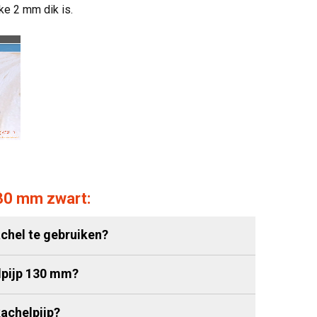
ke 2 mm dik is.
130 mm zwart:
chel te gebruiken?
lpijp 130 mm?
achelpijp?