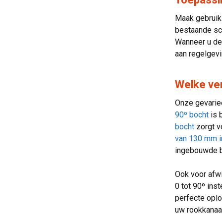
Maak gebruik
bestaande sc
Wanneer u de 
aan regelgevi
Welke ver
Onze gevariee
90º bocht
is 
bocht
zorgt v
van 130 mm i
ingebouwde ba
Ook voor afwi
0 tot 90º ins
perfecte opl
uw rookkanaal