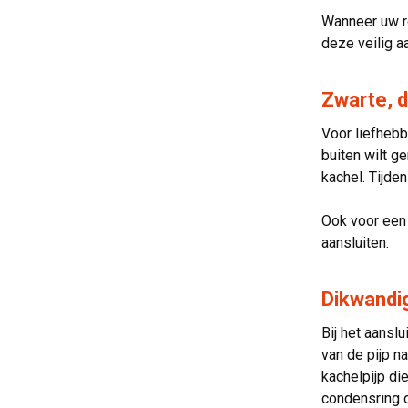
Wanneer uw r
deze veilig a
Zwarte, d
Voor liefhebb
buiten wilt g
kachel. Tijde
Ook voor een 
aansluiten.
Dikwandi
Bij het aansl
van de pijp n
kachelpijp di
condensring d