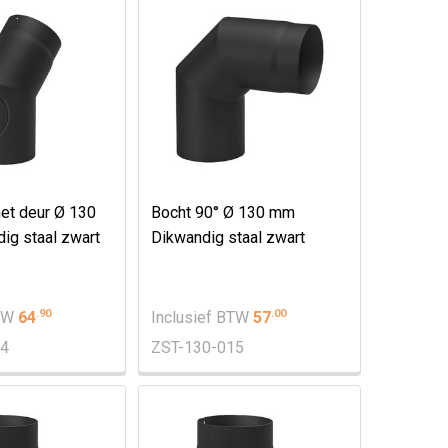
et deur Ø 130
Bocht 90° Ø 130 mm
g staal zwart
Dikwandig staal zwart
.
90
.
00
BTW
64
Inclusief BTW
57
14
ZST-130-015