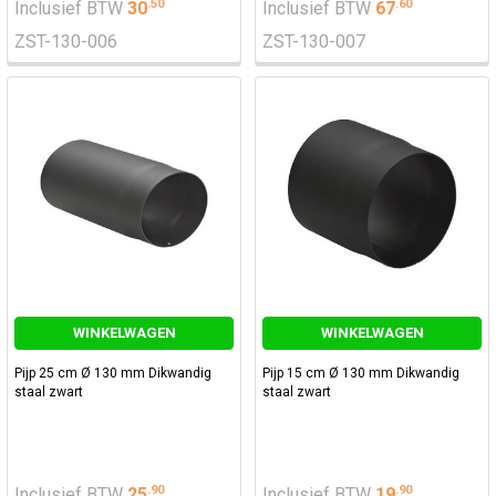
.
50
.
60
Inclusief BTW
30
Inclusief BTW
67
ZST-130-006
ZST-130-007
WINKELWAGEN
WINKELWAGEN
Pijp 25 cm Ø 130 mm Dikwandig
Pijp 15 cm Ø 130 mm Dikwandig
staal zwart
staal zwart
.
90
.
90
Inclusief BTW
25
Inclusief BTW
19