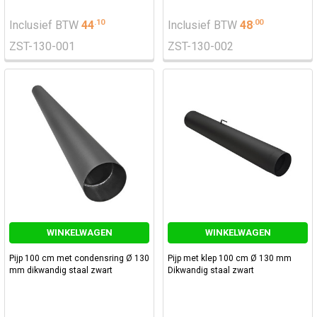
.
10
.
00
Inclusief BTW
44
Inclusief BTW
48
ZST-130-001
ZST-130-002
WINKELWAGEN
WINKELWAGEN
Pijp 100 cm met condensring Ø 130
Pijp met klep 100 cm Ø 130 mm
mm dikwandig staal zwart
Dikwandig staal zwart