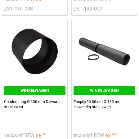
ZST-130-008
ZST-130-009
WINKELWAGEN
WINKELWAGEN
Condensring Ø 130 mm Dikwandig
Paspijp 50-80 cm Ø 130 mm
staal zwart
dikwandig staal zwart
.
50
.
60
Inclusief BTW
26
Inclusief BTW
63