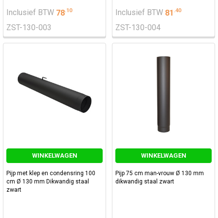
.
10
.
40
Inclusief BTW
78
Inclusief BTW
81
ZST-130-003
ZST-130-004
WINKELWAGEN
WINKELWAGEN
Pijp met klep en condensring 100
Pijp 75 cm man-vrouw Ø 130 mm
cm Ø 130 mm Dikwandig staal
dikwandig staal zwart
zwart