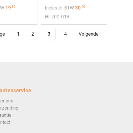
.
90
.
40
BTW
19
Inclusief BTW
30
HI-200-018
ige
1
2
3
4
Volgende
antenservice
er ons
rzending
rantie
ntact