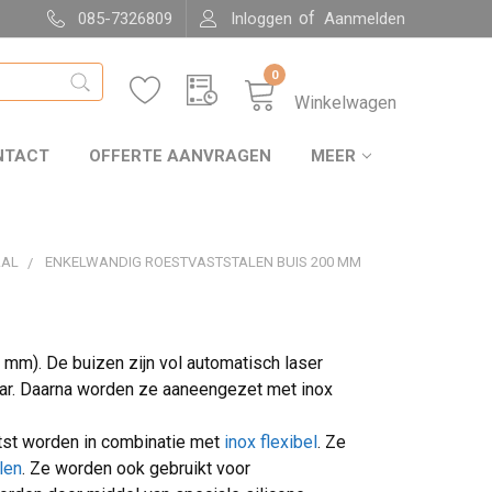
of
085-7326809
Inloggen
Aanmelden
0
Winkelwagen
NTACT
OFFERTE AANVRAGEN
MEER
AAL
ENKELWANDIG ROESTVASTSTALEN BUIS 200 MM
 mm). De buizen zijn vol automatisch laser
kaar. Daarna worden ze aaneengezet met inox
atst worden in combinatie met
inox flexibel
. Ze
len
. Ze worden ook gebruikt voor