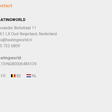
ontact
EATINGWORLD
exander Bellstraat 11
61 LX Oud-Beijerland, Nederland
fo@heatingworld.nl
5 732 6809
atingworld:
13INGB0006484139