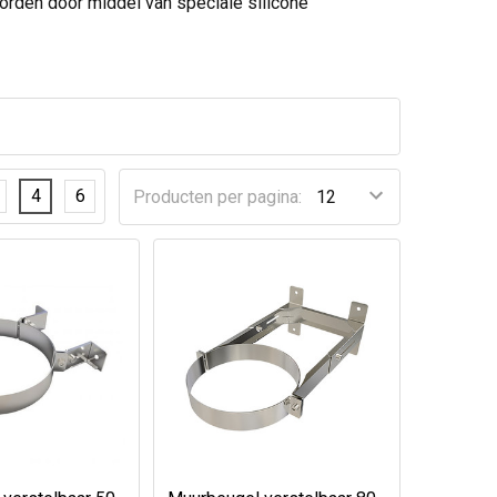
orden door middel van speciale silicone
4
6
Producten per pagina: