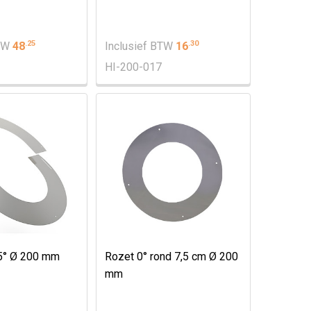
.
25
.
30
BTW
48
Inclusief BTW
16
HI-200-017
5° Ø 200 mm
Rozet 0° rond 7,5 cm Ø 200
mm