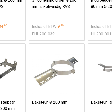
tuk Ø 200 mm
Siliconenring groen ø 200
Muurbeugel 
VS
mm Enkelwandig RVS
80 mm Ø 2
.
90
.
80
34
Inclusief BTW
9
Inclusief 
EHI-200-039
HI-200-001
stelbaar
Daksteun Ø 200 mm
Daksteun l
 200 mm