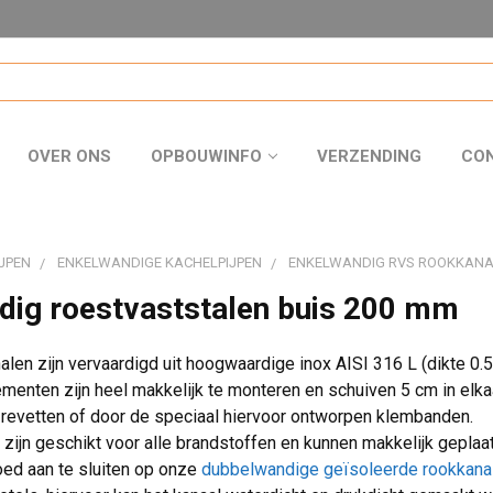
OVER ONS
OPBOUWINFO
VERZENDING
CO
JPEN
ENKELWANDIGE KACHELPIJPEN
ENKELWANDIG RVS ROOKKAN
dig roestvaststalen buis 200 mm
len zijn vervaardigd uit hoogwaardige inox AISI 316 L (dikte 0.5
ementen zijn heel makkelijk te monteren en schuiven 5 cm in el
revetten of door de speciaal hiervoor ontworpen klembanden.
zijn geschikt voor alle brandstoffen en kunnen makkelijk gepla
oed aan te sluiten op onze
dubbelwandige geïsoleerde rookkana