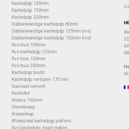
Kachelpijp 130mm
C
Kachelpijp 150mm
Kachelpijp 200mm
H
Dubbelwandige kachelpijp 80mm
Dubbelwandige kachelpijp 125mm (rvs)
Al
Dubbelwandige kachelpijp 150mm (rvs)
32
Rvs buis 100mm
in
Rvs kachelpijp 125mm
08
Rvs buis 150mm
Rvs buis 200mm
He
Kachelpijp bocht
NL
Kachelpijp verlopen 170 mm
Vuurvast cement
Kachelkit
Nisbus 150mm
Stormkraag
Kraaienkap
Afdekplaat kachelpijp plafond
Rvs kachelpijp zwart maken