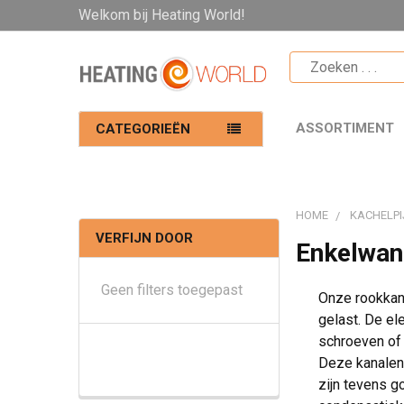
Welkom bij Heating World!
ASSORTIMENT
CATEGORIEËN
HOME
KACHELPI
VERFIJN DOOR
Enkelwan
Geen filters toegepast
Onze rookkana
gelast. De el
schroeven of 
Deze kanalen 
zijn tevens g