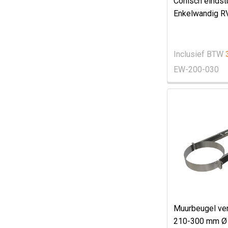
Conisch einds
Enkelwandig R
Inclusief BTW
EW-200-030
Muurbeugel ver
210-300 mm Ø