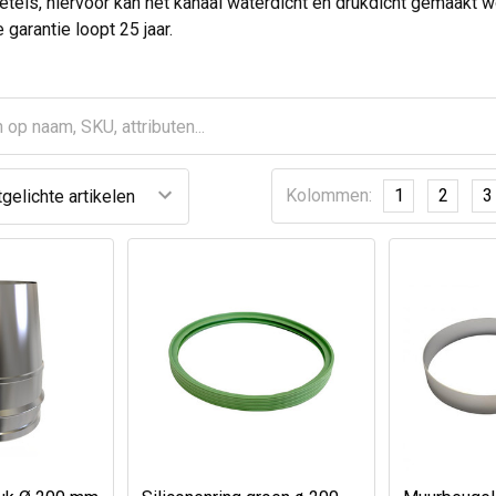
tels, hiervoor kan het kanaal waterdicht en drukdicht gemaakt w
 garantie loopt 25 jaar.
Kolommen:
1
2
3