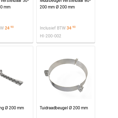
verstelbaar 50-
Muurbeugel verstelbaar 80-
00 mm
200 mm Ø 200 mm
.
90
.
90
BTW
24
Inclusief BTW
34
HI-200-002
ang Ø 200 mm
Tuidraadbeugel Ø 200 mm