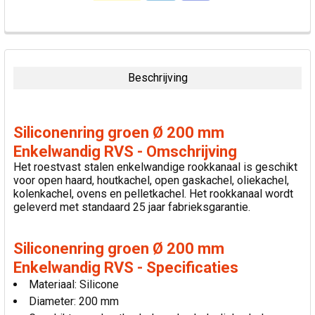
VAAK
SAMEN
GEKOCHT:
Beschrijving
SELECTEER
ALLES
Siliconenring groen Ø 200 mm
VOEG
Enkelwandig RVS - Omschrijving
GESELECTEERDE
Het roestvast stalen enkelwandige rookkanaal is geschikt
TOE AAN
voor open haard, houtkachel, open gaskachel, oliekachel,
WINKELWAGEN
kolenkachel, ovens en pelletkachel. Het rookkanaal wordt
geleverd met standaard 25 jaar fabrieksgarantie.
Siliconenring groen Ø 200 mm
Enkelwandig RVS - Specificaties
Materiaal: Silicone
Diameter: 200 mm