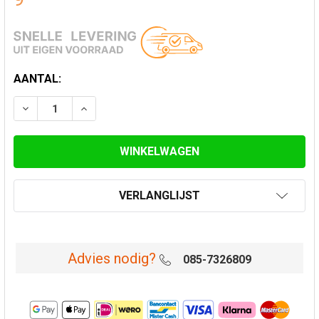
HUIDIGE
AANTAL:
VOORRAAD:
VERLAAG AANTAL VAN SILICONENRING GROEN Ø 200 
VERHOOG AANTAL VAN SILICONENRING GRO
VERLANGLIJST
Advies nodig?
085-7326809