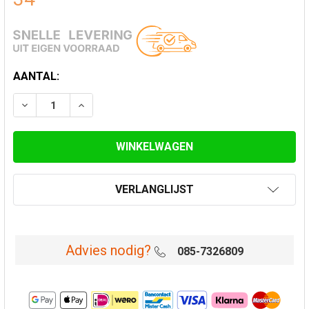
HUIDIGE
AANTAL:
VOORRAAD:
VERLAAG AANTAL VAN MUURBEUGEL VERSTELBAAR 80
VERHOOG AANTAL VAN MUURBEUGEL VERST
VERLANGLIJST
Advies nodig?
085-7326809