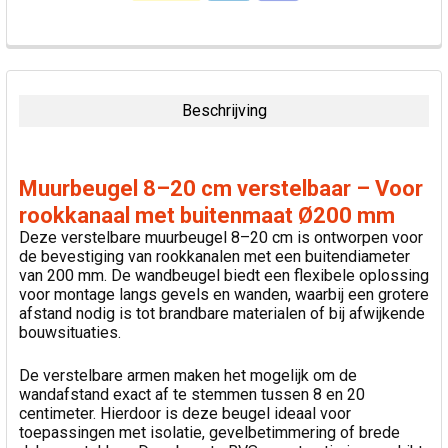
VAAK
SAMEN
GEKOCHT:
Beschrijving
SELECTEER
ALLES
Muurbeugel 8–20 cm verstelbaar – Voor
VOEG
rookkanaal met buitenmaat Ø200 mm
GESELECTEERDE
Deze verstelbare muurbeugel 8–20 cm is ontworpen voor
TOE AAN
de bevestiging van rookkanalen met een buitendiameter
WINKELWAGEN
van 200 mm. De wandbeugel biedt een flexibele oplossing
voor montage langs gevels en wanden, waarbij een grotere
afstand nodig is tot brandbare materialen of bij afwijkende
bouwsituaties.
De verstelbare armen maken het mogelijk om de
wandafstand exact af te stemmen tussen 8 en 20
centimeter. Hierdoor is deze beugel ideaal voor
toepassingen met isolatie, gevelbetimmering of brede