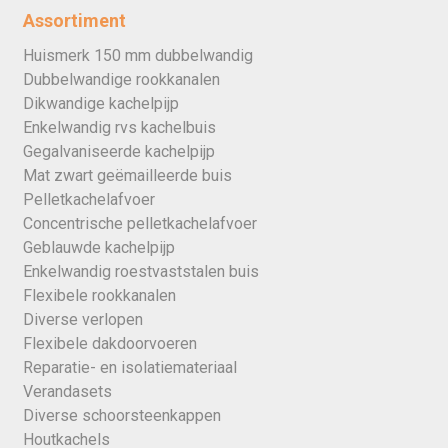
Assortiment
Huismerk 150 mm dubbelwandig
Dubbelwandige rookkanalen
Dikwandige kachelpijp
Enkelwandig rvs kachelbuis
Gegalvaniseerde kachelpijp
Mat zwart geëmailleerde buis
Pelletkachelafvoer
Concentrische pelletkachelafvoer
Geblauwde kachelpijp
Enkelwandig roestvaststalen buis
Flexibele rookkanalen
Diverse verlopen
Flexibele dakdoorvoeren
Reparatie- en isolatiemateriaal
Verandasets
Diverse schoorsteenkappen
Houtkachels