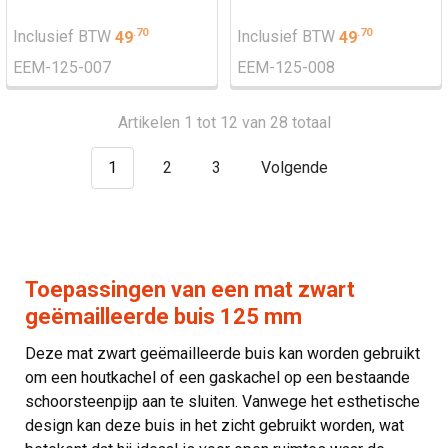
.
70
.
70
Inclusief BTW
49
Inclusief BTW
49
EEM-125-007
EEM-125-008
Artikelen 1 tot 12 van 28 totaal
1
2
3
Volgende
Toepassingen van een mat zwart
geëmailleerde buis 125 mm
Deze mat zwart geëmailleerde buis kan worden gebruikt
om een houtkachel of een gaskachel op een bestaande
schoorsteenpijp aan te sluiten. Vanwege het esthetische
design kan deze buis in het zicht gebruikt worden, wat