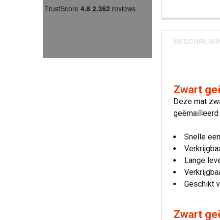
BESCHRIJVI
Zwart ge
Deze mat zwar
geëmailleerd 
Snelle ee
Verkrijgba
Lange lev
Verkrijgba
Geschikt v
Zwart geë