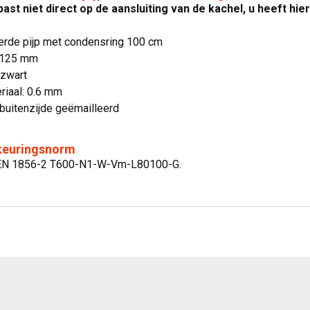
 past niet direct op de aansluiting van de kachel, u heeft hi
erde pijp met condensring 100 cm
 125 mm
 zwart
riaal: 0.6 mm
buitenzijde geëmailleerd
 keuringsnorm
g:EN 1856-2 T600-N1-W-Vm-L80100-G.