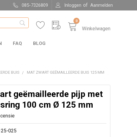
of
085-7326809
Inloggen
Aanmelden
0
Winkelwagen
N
FAQ
BLOG
ERDE BUIS
MAT ZWART GEËMAILLEERDE BUIS 125 MM
art geëmailleerde pijp met
sring 100 cm Ø 125 mm
ecensie
125-025