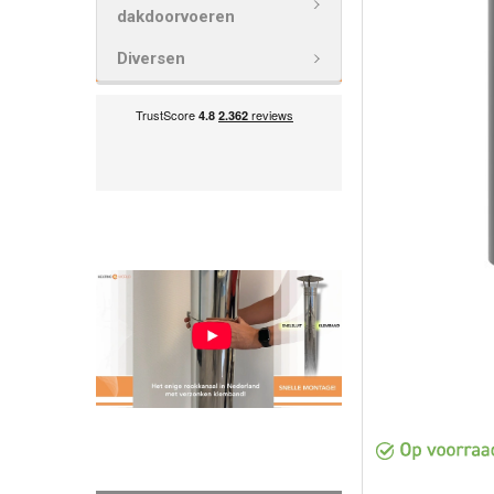
VOEG
dakdoorvoeren
GESELECTEE
TOE AAN
Diversen
WINKELWAG