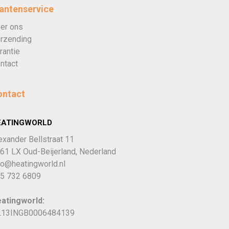
antenservice
er ons
rzending
rantie
ntact
ontact
EATINGWORLD
exander Bellstraat 11
61 LX Oud-Beijerland, Nederland
fo@heatingworld.nl
5 732 6809
atingworld:
13INGB0006484139