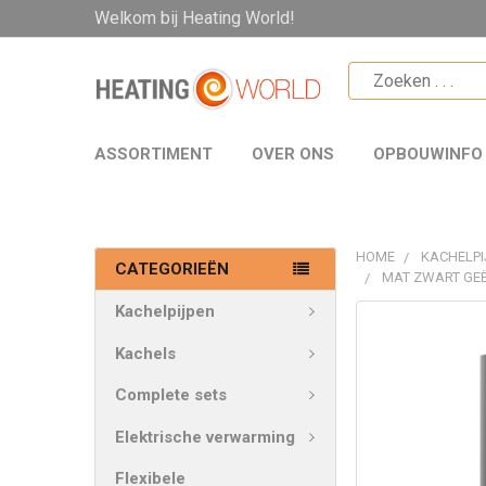
Welkom bij Heating World!
ASSORTIMENT
OVER ONS
OPBOUWINFO
HOME
KACHELPI
CATEGORIEËN
MAT ZWART GEË
Kachelpijpen
VAAK
SAMEN
Kachels
GEKOCHT:
Complete sets
SELECTEER
Elektrische verwarming
ALLES
Flexibele