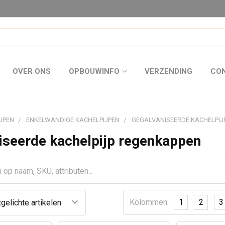
OVER ONS
OPBOUWINFO
VERZENDING
CO
JPEN
ENKELWANDIGE KACHELPIJPEN
GEGALVANISEERDE KACHELPIJ
iseerde kachelpijp regenkappen
Kolommen:
1
2
3