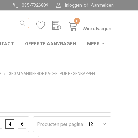
of
085-7326809
Inloggen
Aanmelden
0
Winkelwagen
NTACT
OFFERTE AANVRAGEN
MEER
P
GEGALVANISEERDE KACHELPIJP REGENKAPPEN
4
6
Producten per pagina: