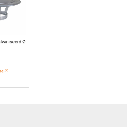
lvaniseerd Ø
.
00
24