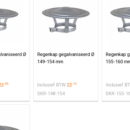
lvaniseerd Ø
Regenkap gegalvaniseerd Ø
Regenkap g
149-154 mm
155-160 m
.
00
.
10
22
Inclusief BTW
22
Inclusief 
SKR-148-154
SKR-155-1