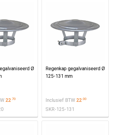
egalvaniseerd Ø
Regenkap gegalvaniseerd Ø
m
125-131 mm
.
70
.
00
BTW
22
Inclusief BTW
22
20
SKR-125-131