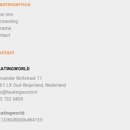
antenservice
er ons
rzending
rantie
ntact
ontact
EATINGWORLD
exander Bellstraat 11
61 LX Oud-Beijerland, Nederland
fo@heatingworld.nl
5 732 6809
atingworld:
13INGB0006484139