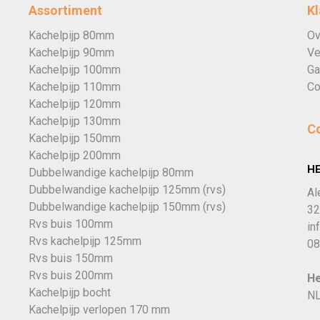
Assortiment
Kl
Kachelpijp 80mm
Ov
Kachelpijp 90mm
Ve
Kachelpijp 100mm
Ga
Kachelpijp 110mm
Co
Kachelpijp 120mm
Kachelpijp 130mm
C
Kachelpijp 150mm
Kachelpijp 200mm
H
Dubbelwandige kachelpijp 80mm
Dubbelwandige kachelpijp 125mm (rvs)
Al
Dubbelwandige kachelpijp 150mm (rvs)
32
Rvs buis 100mm
in
Rvs kachelpijp 125mm
08
Rvs buis 150mm
Rvs buis 200mm
He
Kachelpijp bocht
NL
Kachelpijp verlopen 170 mm