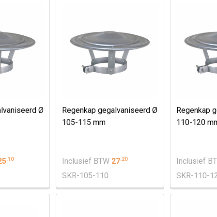
lvaniseerd Ø
Regenkap gegalvaniseerd Ø
Regenkap g
105-115 mm
110-120 m
.
10
.
20
25
Inclusief BTW
27
Inclusief 
SKR-105-110
SKR-110-1