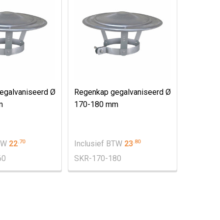
egalvaniseerd Ø
Regenkap gegalvaniseerd Ø
m
170-180 mm
.
70
.
80
BTW
22
Inclusief BTW
23
60
SKR-170-180