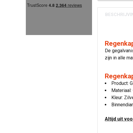
BESCHRIJVI
Regenkap
De gegalvani
zijn in alle m
Regenkap
Product: 
Materiaal:
Kleur: Zilv
Binnendia
Altijd uit vo