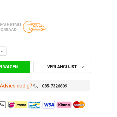
AANTAL VAN REGENKAP GEGALVANISEERD Ø 170-180 MM
VERHOOG AANTAL VAN REGENKAP GEGALVANISEERD Ø 170
VERLANGLIJST
Advies nodig?
085-7326809