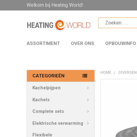
Welkom bij Heating World!
ASSORTIMENT
OVER ONS
OPBOUWINFO
HOME
DIVERSEN
CATEGORIEËN
VAAK
Kachelpijpen
SAMEN
GEKOCHT:
Kachels
Complete sets
SELECTEER
ALLES
Elektrische verwarming
VOEG
Flexibele