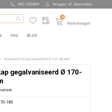
of
085-7326809
Inloggen
Aanmelden
0
Winkelwagen
N
FAQ
BLOG
REGENKAP GEGALVANISEERD Ø 170-180 MM
ap gegalvaniseerd Ø 170-
m
ecensie
70-180