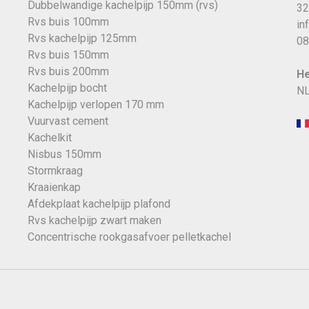
Dubbelwandige kachelpijp 150mm (rvs)
32
Rvs buis 100mm
in
Rvs kachelpijp 125mm
08
Rvs buis 150mm
Rvs buis 200mm
He
Kachelpijp bocht
NL
Kachelpijp verlopen 170 mm
Vuurvast cement
Kachelkit
Nisbus 150mm
Stormkraag
Kraaienkap
Afdekplaat kachelpijp plafond
Rvs kachelpijp zwart maken
Concentrische rookgasafvoer pelletkachel