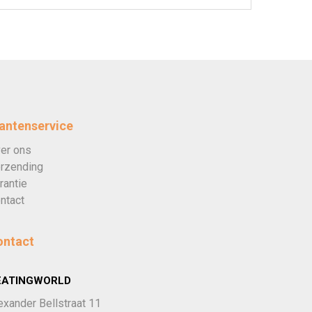
antenservice
er ons
rzending
rantie
ntact
ontact
EATINGWORLD
exander Bellstraat 11