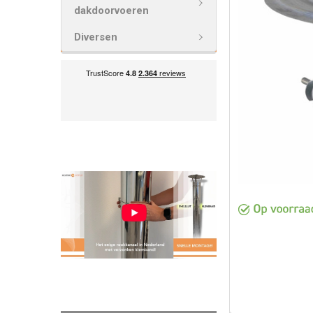
GESELECTEE
dakdoorvoeren
TOE AAN
WINKELWAG
Diversen