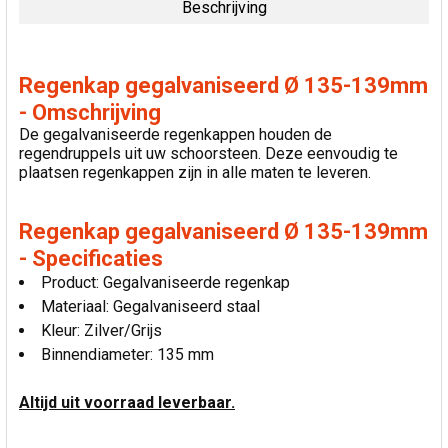
Beschrijving
SELECTEER
ALLES
Regenkap gegalvaniseerd Ø 135-139mm
VOEG
- Omschrijving
GESELECTEERDE
De gegalvaniseerde regenkappen houden de
TOE AAN
regendruppels uit uw schoorsteen. Deze eenvoudig te
WINKELWAGEN
plaatsen regenkappen zijn in alle maten te leveren.
Regenkap gegalvaniseerd Ø 135-139mm
- Specificaties
Product: Gegalvaniseerde regenkap
Materiaal: Gegalvaniseerd staal
Kleur: Zilver/Grijs
Binnendiameter: 135 mm
Altijd uit voorraad leverbaar.