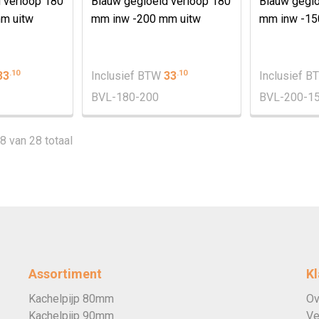
 verloop 180
Blauw gegloeid verloop 180
Blauw geglo
m uitw
mm inw -200 mm uitw
mm inw -15
.
10
.
10
33
Inclusief BTW
33
Inclusief 
BVL-180-200
BVL-200-1
28 van 28 totaal
Assortiment
Kl
Kachelpijp 80mm
Ov
Kachelpijp 90mm
Ve