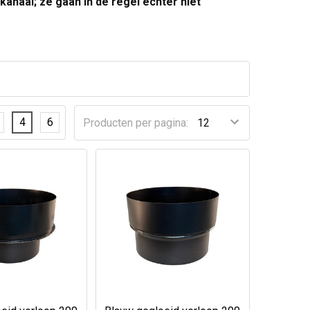
naal; ze gaan in de regel echter niet
4
6
Producten per pagina: