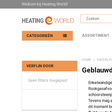
Welkom bij Heating World!
ASSORTIMENT
CATEGORIEËN
HOME
KACHELPI
VERFIJN DOOR
Geblauwd
Geen filters toegepast
Enkelwandig
Rookgasafvoe
schoorsteenpi
Tevens mag ee
dit moment be