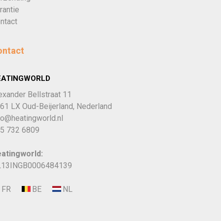
rantie
ntact
ontact
EATINGWORLD
exander Bellstraat 11
61 LX Oud-Beijerland, Nederland
fo@heatingworld.nl
5 732 6809
atingworld:
13INGB0006484139