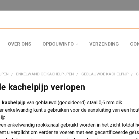
OVER ONS
OPBOUWINFO
VERZENDING
CO
JPEN
ENKELWANDIGE KACHELPIJPEN
GEBLAUWDE KACHELPIJP
G
e kachelpijp verlopen
e
kachelpijp
van geblauwd (geoxideerd) staal 0,6 mm dik.
r enkelwandig kunt u gebruiken voor de aansluiting van een hou
jp.
n enkelwandig rookkanaal gebruikt worden in het zicht totdat he
nt u verplicht om verder te voeren met een gecertificeerde ge