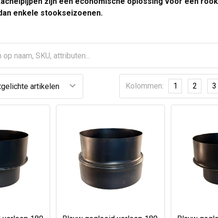
chelpijpen zijn een economische oplossing voor een rookka
dan enkele stookseizoenen.
Kolommen:
1
2
3