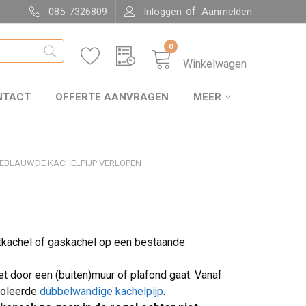
of
085-7326809
Inloggen
Aanmelden
0
Winkelwagen
NTACT
OFFERTE AANVRAGEN
MEER
EBLAUWDE KACHELPIJP VERLOPEN
tkachel of gaskachel op een bestaande
t door een (buiten)muur of plafond gaat. Vanaf
ïsoleerde
dubbelwandige kachelpijp
.