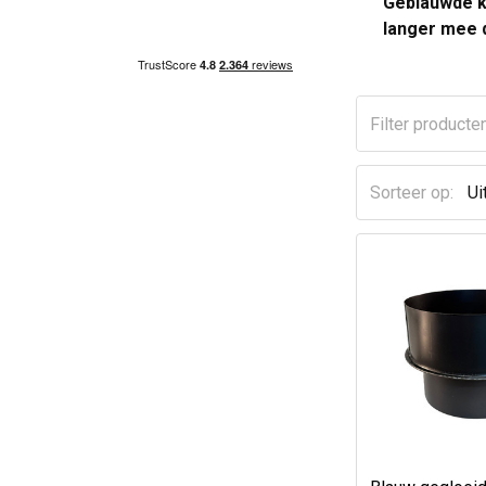
Geblauwde ka
langer mee 
Sorteer op: