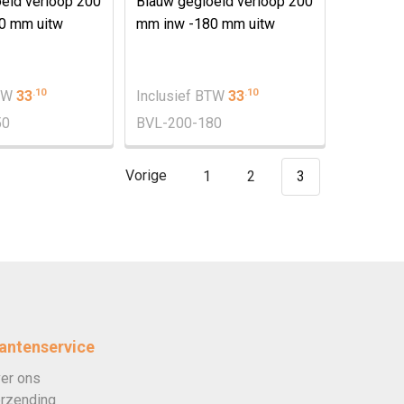
eid verloop 200
Blauw gegloeid verloop 200
0 mm uitw
mm inw -180 mm uitw
.
10
.
10
BTW
33
Inclusief BTW
33
50
BVL-200-180
Vorige
1
2
3
antenservice
er ons
rzending