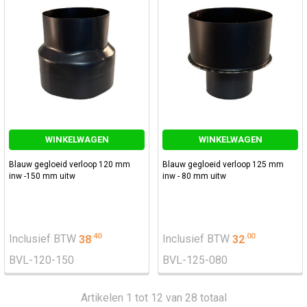
WINKELWAGEN
WINKELWAGEN
Blauw gegloeid verloop 120 mm
Blauw gegloeid verloop 125 mm
inw -150 mm uitw
inw - 80 mm uitw
.
40
.
00
Inclusief BTW
38
Inclusief BTW
32
BVL-120-150
BVL-125-080
Artikelen 1 tot 12 van 28 totaal