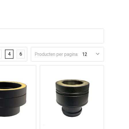
4
6
Producten per pagina: