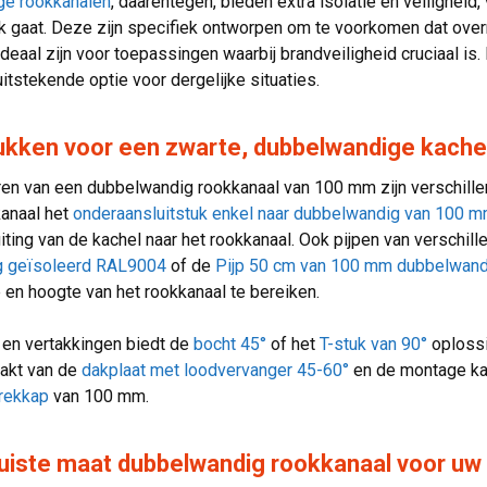
e rookkanalen
, daarentegen, bieden extra isolatie en veiligheid
k gaat. Deze zijn specifiek ontworpen om te voorkomen dat over
deaal zijn voor toepassingen waarbij brandveiligheid cruciaal 
uitstekende optie voor dergelijke situaties.
ukken voor een zwarte, dubbelwandige kache
eren van een dubbelwandig rookkanaal van 100 mm zijn verschil
kanaal het
onderaansluitstuk enkel naar dubbelwandig van 100
uiting van de kachel naar het rookkanaal. Ook pijpen van verschi
g geïsoleerd RAL9004
of de
Pijp 50 cm van 100 mm dubbelwan
 en hoogte van het rookkanaal te bereiken.
 en vertakkingen biedt de
bocht 45°
of het
T-stuk van 90°
oplossi
akt van de
dakplaat met loodvervanger 45-60°
en de montage ka
trekkap
van 100 mm.
uiste maat dubbelwandig rookkanaal voor uw