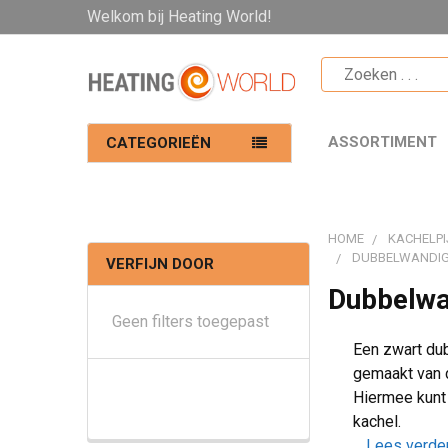
Welkom bij Heating World!
ASSORTIMENT
CATEGORIEËN
HOME
KACHELPI
DUBBELWANDIG
VERFIJN DOOR
Dubbelwa
Geen filters toegepast
Een zwart dub
gemaakt van d
Hiermee kunt 
kachel.
... Lees verde