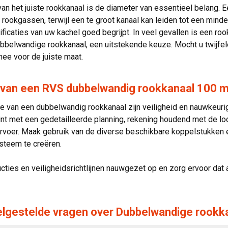
van het juiste rookkanaal is de diameter van essentieel belang. Ee
 rookgassen, terwijl een te groot kanaal kan leiden tot een minder
ificaties van uw kachel goed begrijpt. In veel gevallen is een 
bbelwandige rookkanaal, een uitstekende keuze. Mocht u twijfele
mee voor de juiste maat.
van een RVS dubbelwandig rookkanaal 100 
e van een dubbelwandig rookkanaal zijn veiligheid en nauwkeurig
t met een gedetailleerde planning, rekening houdend met de loca
voer. Maak gebruik van de diverse beschikbare koppelstukken e
steem te creëren.
ucties en veiligheidsrichtlijnen nauwgezet op en zorg ervoor dat 
lgestelde vragen over Dubbelwandige rookk