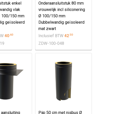
itstuk enkel
Onderaansluitstuk 80 mm
wandig vlak
vrouwelijk incl siliconering
 Ø 100/150 mm
Ø 100/150 mm
ig geïsoleerd
Dubbelwandig geïsoleerd
mat zwart
.
60
.
50
BTW
40
Inclusief BTW
42
19
ZDW-100-048
 aansluiting
Pijp 50 cm met nisbus Ø