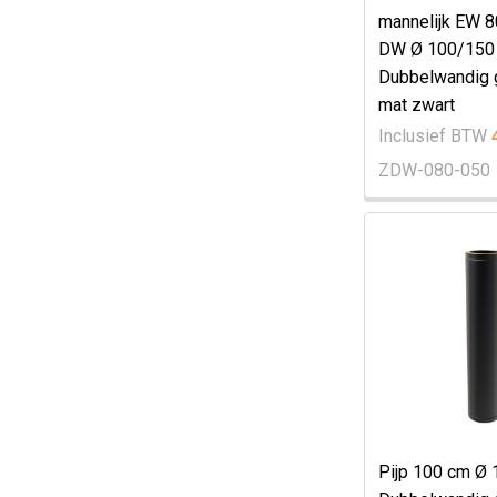
mannelijk EW 
DW Ø 100/15
Dubbelwandig 
mat zwart
Inclusief BTW
ZDW-080-050
Pijp 100 cm Ø