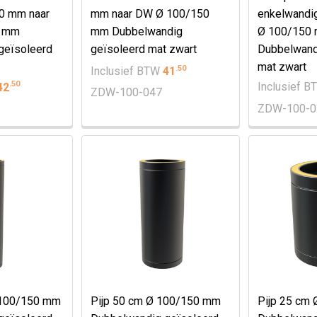
80 mm naar
mm naar DW Ø 100/150
enkelwandi
0 mm
mm Dubbelwandig
Ø 100/150
geïsoleerd
geïsoleerd mat zwart
Dubbelwand
mat zwart
.
50
Inclusief BTW
41
.
50
42
Inclusief 
ZDW-100-047
ZDW-100-0
 100/150 mm
Pijp 50 cm Ø 100/150 mm
Pijp 25 cm