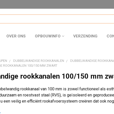
OVER ONS
OPBOUWINFO
VERZENDING
CO
JPEN
DUBBELWANDIGE ROOKKANALEN
DUBBELWANDIGE ROOKKAN
E ROOKKANALEN 100/150 MM ZWART
ndige rookkanalen 100/150 mm zw
belwandig rookkanaal van 100 mm is zowel functioneel als esthet
uurzaam en roestvast staal (RVS), is geïsoleerd en geproducee
u een veilig en efficiënt rookafvoersysteem creëren dat ook nog 
r