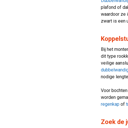
Dubbelwandig
plafond of da
waardoor ze i
zwart is een 
Koppelst
Bij het mont
dit type rook
veilige aansl
dubbelwandi
nodige lengte
Voor bochten
worden gema
regenkap
of
Zoek de j