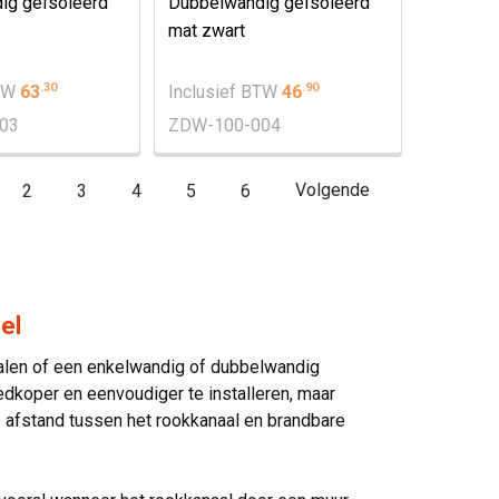
ig geïsoleerd
Dubbelwandig geïsoleerd
mat zwart
.
30
.
90
BTW
63
Inclusief BTW
46
03
ZDW-100-004
2
3
4
5
6
Volgende
el
palen of een enkelwandig of dubbelwandig
dkoper en eenvoudiger te installeren, maar
de afstand tussen het rookkanaal en brandbare