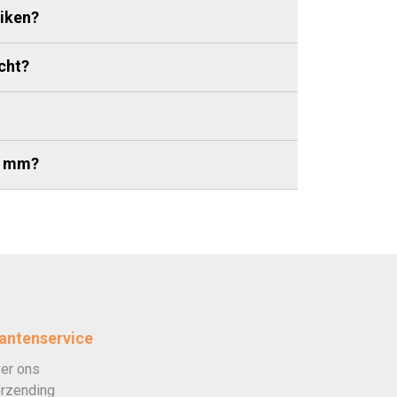
iken?
cht?
0 mm?
antenservice
er ons
rzending