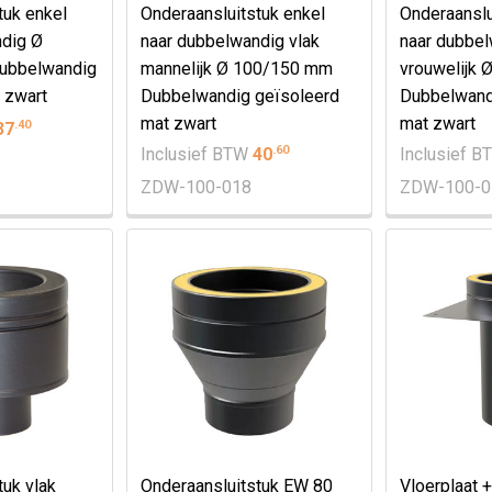
tuk enkel
Onderaansluitstuk enkel
Onderaanslu
ndig Ø
naar dubbelwandig vlak
naar dubbel
ubbelwandig
mannelijk Ø 100/150 mm
vrouwelijk
 zwart
Dubbelwandig geïsoleerd
Dubbelwand
mat zwart
mat zwart
.
40
37
.
60
Inclusief BTW
40
Inclusief 
ZDW-100-018
ZDW-100-0
tuk vlak
Onderaansluitstuk EW 80
Vloerplaat +