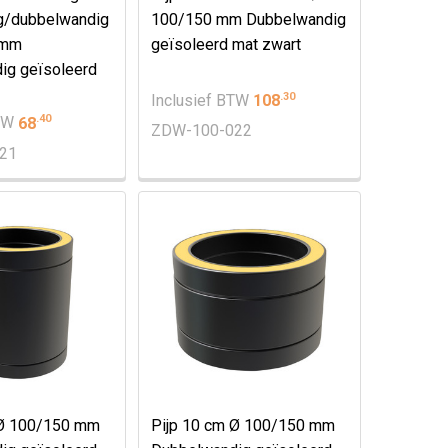
g/dubbelwandig
100/150 mm Dubbelwandig
 mm
geïsoleerd mat zwart
ig geïsoleerd
.
30
Inclusief BTW
108
.
40
BTW
68
ZDW-100-022
21
 Ø 100/150 mm
Pijp 10 cm Ø 100/150 mm