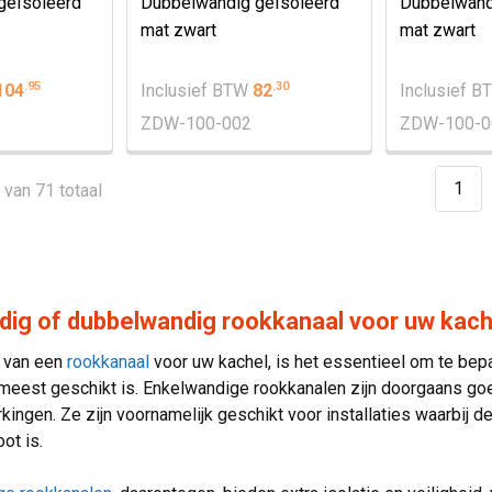
geïsoleerd
Dubbelwandig geïsoleerd
Dubbelwand
mat zwart
mat zwart
.
95
.
30
104
Inclusief BTW
82
Inclusief 
ZDW-100-002
ZDW-100-0
1
2 van 71 totaal
dig of dubbelwandig rookkanaal voor uw kach
n van een
rookkanaal
voor uw kachel, is het essentieel om te be
eest geschikt is. Enkelwandige rookkanalen zijn doorgaans goe
ingen. Ze zijn voornamelijk geschikt voor installaties waarbij 
ot is.