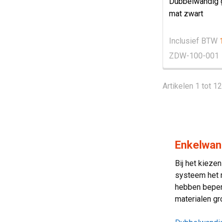
Dubbelwandig 
mat zwart
Inclusief BTW
ZDW-100-001
Artikelen 1 tot 1
Enkelwan
Bij het kieze
systeem het m
hebben beperk
materialen gro