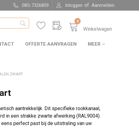
of
085-7326809
Inloggen
Aanmelden
0
Winkelwagen
NTACT
OFFERTE AANVRAGEN
MEER
ALEN ZWART
art
isch aantrekkelijk. Dit specifieke rookkanaal,
rd in een strakke zwarte afwerking (RAL9004).
eens perfect past bij de uitstraling van uw