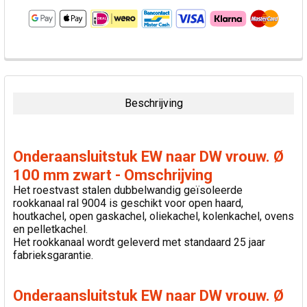
VAAK
SAMEN
GEKOCHT:
Beschrijving
SELECTEER
ALLES
Onderaansluitstuk EW naar DW vrouw. Ø
VOEG
100 mm zwart - Omschrijving
GESELECTEERDE
Het roestvast stalen dubbelwandig geïsoleerde
TOE AAN
rookkanaal ral 9004 is geschikt voor open haard,
WINKELWAGEN
houtkachel, open gaskachel, oliekachel, kolenkachel, ovens
en pelletkachel.
Het rookkanaal wordt geleverd met standaard 25 jaar
fabrieksgarantie.
Onderaansluitstuk EW naar DW vrouw. Ø