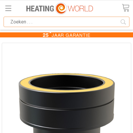
★
25
JAAR GARANTIE