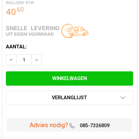
INCLUSIEF BTW
.
60
40
HUIDIGE
AANTAL:
VOORRAAD:
VERLAAG AANTAL VAN ONDERAANSLUITSTUK ENKEL N
VERHOOG AANTAL VAN ONDERAANSLUITSTU
VERLANGLIJST
Advies nodig?
085-7326809