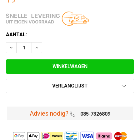
HUIDIGE
AANTAL:
VOORRAAD:
VERLAAG AANTAL VAN SMOORKLEP Ø 150 MM DIKWAN
VERHOOG AANTAL VAN SMOORKLEP Ø 150 
VERLANGLIJST
Advies nodig?
085-7326809