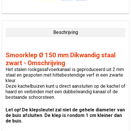
VAAK
SAMEN
GEKOCHT:
Beschrijving
SELECTEER
ALLES
Smoorklep Ø 150 mm Dikwandig staal
VOEG
zwart - Omschrijving
GESELECTEERDE
Het stalen rookgasafvoerkanaal is geproduceerd uit 2 mm
TOE AAN
staal en gespoten met hittebestendige verf in een zwarte
WINKELWAGEN
kleur.
Deze kachelbuizen kunt u direct aansluiten op de kachel of
haard en verbinden met een dubbelwandig kanaal of de
bestaande schoorsteen.
Let op! De klepsleutel zal niet de gehele diameter van
de buis afsluiten. De klep is rondom 1 cm kleiner dan
de buis.