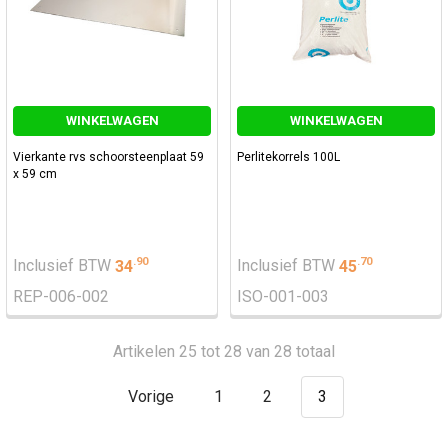
WINKELWAGEN
WINKELWAGEN
Vierkante rvs schoorsteenplaat 59
Perlitekorrels 100L
x 59 cm
.
90
.
70
Inclusief BTW
34
Inclusief BTW
45
REP-006-002
ISO-001-003
Artikelen 25 tot 28 van 28 totaal
Vorige
1
2
3