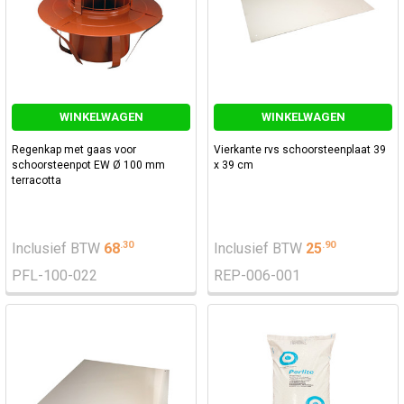
WINKELWAGEN
WINKELWAGEN
Regenkap met gaas voor
Vierkante rvs schoorsteenplaat 39
schoorsteenpot EW Ø 100 mm
x 39 cm
terracotta
.
30
.
90
Inclusief BTW
68
Inclusief BTW
25
PFL-100-022
REP-006-001