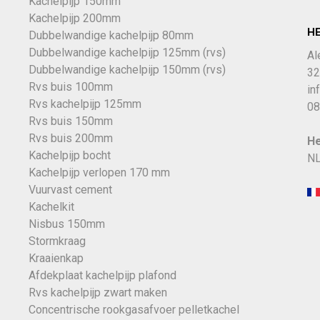
Kachelpijp 150mm
Kachelpijp 200mm
H
Dubbelwandige kachelpijp 80mm
Dubbelwandige kachelpijp 125mm (rvs)
Al
Dubbelwandige kachelpijp 150mm (rvs)
32
Rvs buis 100mm
in
Rvs kachelpijp 125mm
08
Rvs buis 150mm
Rvs buis 200mm
He
Kachelpijp bocht
NL
Kachelpijp verlopen 170 mm
Vuurvast cement
Kachelkit
Nisbus 150mm
Stormkraag
Kraaienkap
Afdekplaat kachelpijp plafond
Rvs kachelpijp zwart maken
Concentrische rookgasafvoer pelletkachel