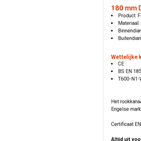
180 mm Du
Product: F
Materiaal:
Binnendia
Buitendia
Wettelijke
CE
BS EN 18
T600-N1-
Het rookkanaa
Engelse mark
Certificaat EN
Altijd uit vo