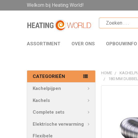
Welkom bij Heating World!
ASSORTIMENT
OVER ONS
OPBOUWINFO
HOME
KACHELPI
CATEGORIEËN
180 MM DUBBEL
Kachelpijpen
VAAK
SAMEN
Kachels
GEKOCHT:
Complete sets
SELECTEER
Elektrische verwarming
ALLES
Flexibele