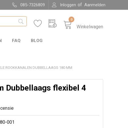
of
085-7326809
Inloggen
Aanmelden
0
Winkelwagen
N
FAQ
BLOG
ELE ROOKKANALEN DUBBELLAAGS 180 MM
 Dubbellaags flexibel 4
ecensie
80-001