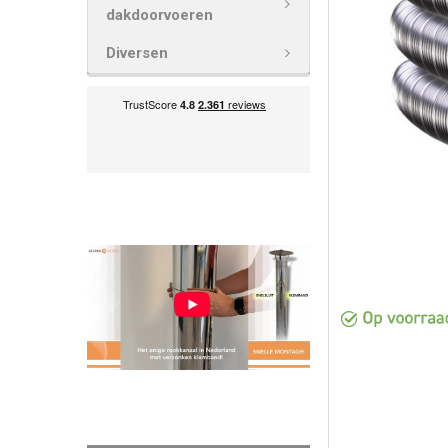
VOEG
dakdoorvoeren
GESELECTEE
TOE AAN
Diversen
WINKELWAG