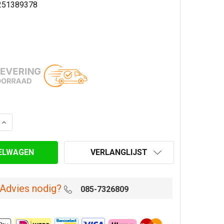
251389378
AANTAL VAN 180 MM DUBBELLAAGS FLEXIBEL 4 METER
VERHOOG AANTAL VAN 180 MM DUBBELLAAGS FLEXIBEL 4
VERLANGLIJST
Advies nodig?
085-7326809