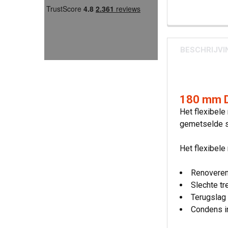
BESCHRIJVI
180 mm Du
Het flexibele
gemetselde s
Het flexibel
Renoveren
Slechte tr
Terugslag
Condens i