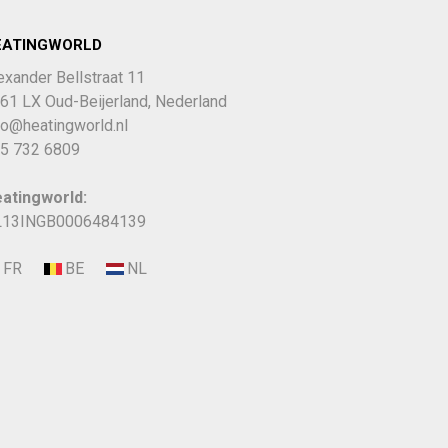
EATINGWORLD
exander Bellstraat 11
61 LX Oud-Beijerland, Nederland
fo@heatingworld.nl
5 732 6809
atingworld:
13INGB0006484139