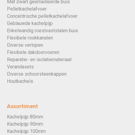
Mat zwart geëmailleerde buis
Pelletkachelafvoer
Concentrische pelletkachelafvoer
Geblauwde kachelpijp
Enkelwandig roestvaststalen buis
Flexibele rookkanalen
Diverse verlopen
Flexibele dakdoorvoeren
Reparatie- en isolatiemateriaal
Verandasets
Diverse schoorsteenkappen
Houtkachels
Assortiment
Kachelpijp 80mm
Kachelpijp 90mm
Kachelpijp 100mm