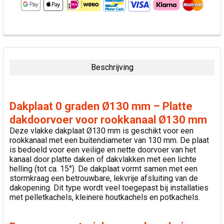
VAAK
SAMEN
GEKOCHT:
Beschrijving
SELECTEER
ALLES
Dakplaat 0 graden Ø130 mm – Platte
VOEG
dakdoorvoer voor rookkanaal Ø130 mm
GESELECTEERDE
Deze vlakke dakplaat Ø130 mm is geschikt voor een
TOE AAN
rookkanaal met een buitendiameter van 130 mm. De plaat
WINKELWAGEN
is bedoeld voor een veilige en nette doorvoer van het
kanaal door platte daken of dakvlakken met een lichte
helling (tot ca. 15°). De dakplaat vormt samen met een
stormkraag een betrouwbare, lekvrije afsluiting van de
dakopening. Dit type wordt veel toegepast bij installaties
met pelletkachels, kleinere houtkachels en potkachels.