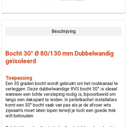
VAAK
SAMEN
GEKOCHT:
Beschrijving
SELECTEER
ALLES
Bocht 30° Ø 80/130 mm Dubbelwandig
VOEG
geïsoleerd
GESELECTEERDE
TOE AAN
WINKELWAGEN
Toepassing
Een 30 graden bocht wordt gebruikt om het rookkanaal te
verleggen. Deze dubbelwandige RVS bocht 30° is ideaal
wanneer een lichte versleping nodig is, bijvoorbeeld om
langs een dakspant te leiden. In pelletkachel-installaties
komt een 30° bocht vaak van pas als je de afvoer iets
zijwaarts moet laten lopen terwijl je toch een goede trek
wilt behouden.