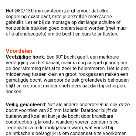
Het Ø80/130 mm systeem zorgt ervoor dat elke
koppeling exact past, mits je dezelfde merk/serie
gebruikt. Let er bij de montage op dat lange schuine of
horizontale stukken goed ondersteund worden (met muur-
of plafondbeugels) om de bocht en buis te ontlasten.
Voordelen
Veelzijdige hoek:
Een 30° bocht geeft een merkbare
verlegging van het kanaal, maar is nog soepel genoeg om
de doorstroming niet al te zeer te belemmeren. Het is een
middenweg tussen klein en groot: rookgassen maken een
gematigde bocht, waardoor de trek grotendeels behouden
blijft en creosoot minder snel neerslaat dan bij scherpere
hoeken.
Veilig geïsoleerd:
Net als andere onderdelen is ook deze
bocht voorzien van 25 mm isolatie. Daardoor blijft de
buitenwand koel en kun je de bocht door brandbare
constructies (plafonds, wanden) voeren zonder risico.
Tegelijk blijven de rookgassen warm, wat vooral bij
pelletkachels belangrijk is om condensatie te voorkomen.