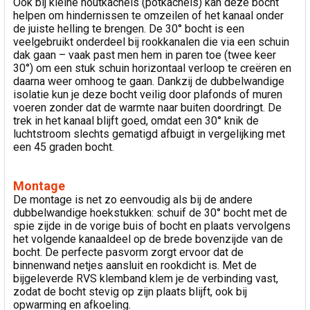
Ook bij kleine houtkachels (potkachels) kan deze bocht
helpen om hindernissen te omzeilen of het kanaal onder
de juiste helling te brengen. De 30° bocht is een
veelgebruikt onderdeel bij rookkanalen die via een schuin
dak gaan – vaak past men hem in paren toe (twee keer
30°) om een stuk schuin horizontaal verloop te creëren en
daarna weer omhoog te gaan. Dankzij de dubbelwandige
isolatie kun je deze bocht veilig door plafonds of muren
voeren zonder dat de warmte naar buiten doordringt. De
trek in het kanaal blijft goed, omdat een 30° knik de
luchtstroom slechts gematigd afbuigt in vergelijking met
een 45 graden bocht.
Montage
De montage is net zo eenvoudig als bij de andere
dubbelwandige hoekstukken: schuif de 30° bocht met de
spie zijde in de vorige buis of bocht en plaats vervolgens
het volgende kanaaldeel op de brede bovenzijde van de
bocht. De perfecte pasvorm zorgt ervoor dat de
binnenwand netjes aansluit en rookdicht is. Met de
bijgeleverde RVS klemband klem je de verbinding vast,
zodat de bocht stevig op zijn plaats blijft, ook bij
opwarming en afkoeling.