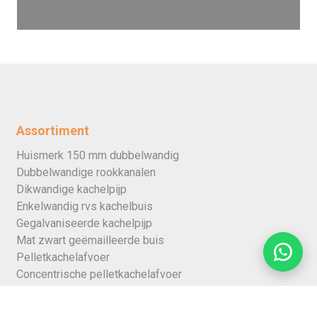
Assortiment
Huismerk 150 mm dubbelwandig
Dubbelwandige rookkanalen
Dikwandige kachelpijp
Enkelwandig rvs kachelbuis
Gegalvaniseerde kachelpijp
Mat zwart geëmailleerde buis
Pelletkachelafvoer
Concentrische pelletkachelafvoer
Geblauwde kachelpijp
Enkelwandig roestvaststalen buis