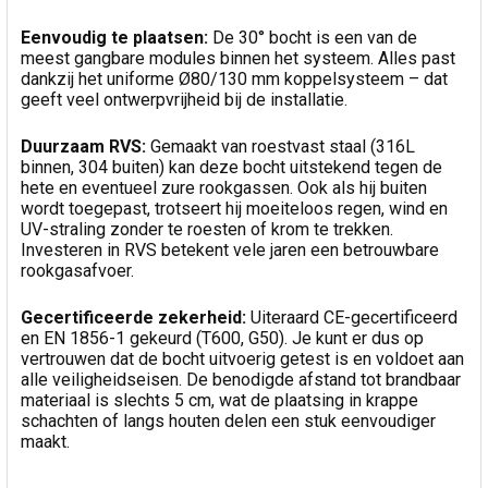
Eenvoudig te plaatsen:
De 30° bocht is een van de
meest gangbare modules binnen het systeem. Alles past
dankzij het uniforme Ø80/130 mm koppelsysteem – dat
geeft veel ontwerpvrijheid bij de installatie.
Duurzaam RVS:
Gemaakt van roestvast staal (316L
binnen, 304 buiten) kan deze bocht uitstekend tegen de
hete en eventueel zure rookgassen. Ook als hij buiten
wordt toegepast, trotseert hij moeiteloos regen, wind en
UV-straling zonder te roesten of krom te trekken.
Investeren in RVS betekent vele jaren een betrouwbare
rookgasafvoer.
Gecertificeerde zekerheid:
Uiteraard CE-gecertificeerd
en EN 1856-1 gekeurd (T600, G50). Je kunt er dus op
vertrouwen dat de bocht uitvoerig getest is en voldoet aan
alle veiligheidseisen. De benodigde afstand tot brandbaar
materiaal is slechts 5 cm, wat de plaatsing in krappe
schachten of langs houten delen een stuk eenvoudiger
maakt.