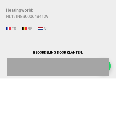
Heatingworld:
NL13INGB0006484139
BEOORDELING DOOR KLANTEN:
©
2026
Heating World.
Opbouwinfo
Verzending