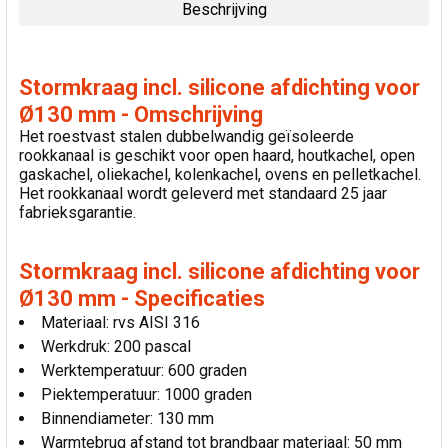
Beschrijving
SELECTEER
ALLES
Stormkraag incl. silicone afdichting voor
VOEG
Ø130 mm - Omschrijving
GESELECTEERDE
Het roestvast stalen dubbelwandig geïsoleerde
TOE AAN
rookkanaal is geschikt voor open haard, houtkachel, open
WINKELWAGEN
gaskachel, oliekachel, kolenkachel, ovens en pelletkachel.
Het rookkanaal wordt geleverd met standaard 25 jaar
fabrieksgarantie.
Stormkraag incl. silicone afdichting voor
Ø130 mm - Specificaties
Materiaal: rvs AISI 316
Werkdruk: 200 pascal
Werktemperatuur: 600 graden
Piektemperatuur: 1000 graden
Binnendiameter: 130 mm
Warmtebrug afstand tot brandbaar materiaal: 50 mm