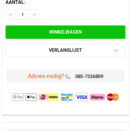
HUIDIGE
AANTAL:
VOORRAAD:
VERLANGLIJST
Advies nodig?
085-7326809
VAAK
SAMEN
GEKOCHT: