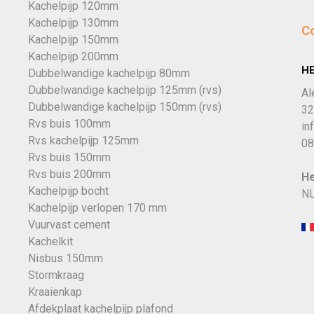
Kachelpijp 120mm
Kachelpijp 130mm
C
Kachelpijp 150mm
Kachelpijp 200mm
H
Dubbelwandige kachelpijp 80mm
Dubbelwandige kachelpijp 125mm (rvs)
Al
Dubbelwandige kachelpijp 150mm (rvs)
32
Rvs buis 100mm
in
Rvs kachelpijp 125mm
08
Rvs buis 150mm
Rvs buis 200mm
He
Kachelpijp bocht
NL
Kachelpijp verlopen 170 mm
Vuurvast cement
Kachelkit
Nisbus 150mm
Stormkraag
Kraaienkap
Afdekplaat kachelpijp plafond