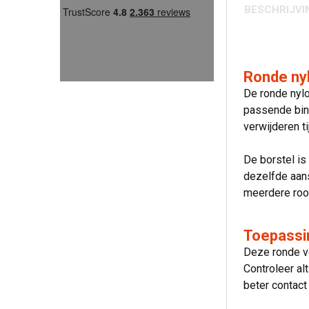
BESCHRIJVI
Ronde nyl
De ronde nyl
passende binn
verwijderen t
De borstel i
dezelfde aans
meerdere rook
Toepassi
Deze ronde ve
Controleer al
beter contact