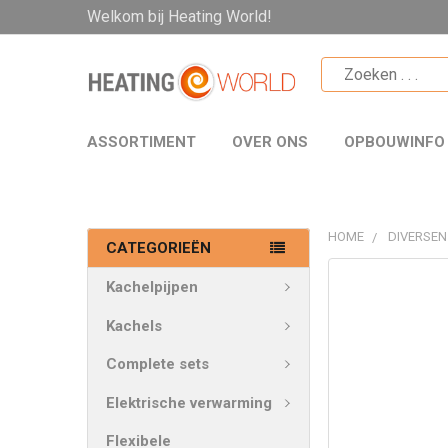
Welkom bij Heating World!
ASSORTIMENT
OVER ONS
OPBOUWINFO
HOME
DIVERSEN
CATEGORIEËN
VAAK
Kachelpijpen
SAMEN
GEKOCHT:
Kachels
Complete sets
SELECTEER
ALLES
Elektrische verwarming
VOEG
Flexibele