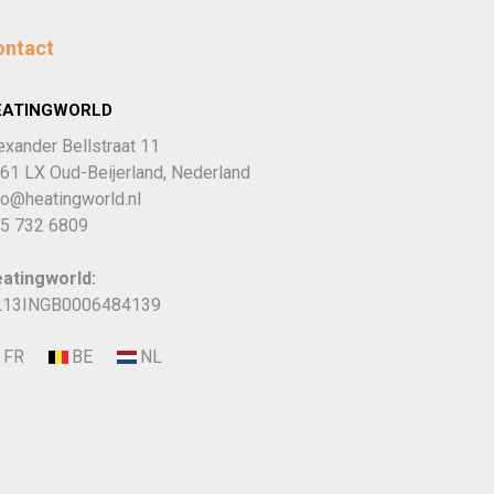
ontact
EATINGWORLD
exander Bellstraat 11
61 LX Oud-Beijerland, Nederland
fo@heatingworld.nl
5 732 6809
atingworld:
13INGB0006484139