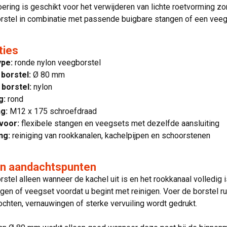
oering is geschikt voor het verwijderen van lichte roetvorming z
orstel in combinatie met passende buigbare stangen of een vee
ties
ype:
ronde nylon veegborstel
borstel:
Ø 80 mm
 borstel:
nylon
g:
rond
ng:
M12 x 175 schroefdraad
voor:
flexibele stangen en veegsets met dezelfde aansluiting
ng:
reiniging van rookkanalen, kachelpijpen en schoorstenen
en aandachtspunten
rstel alleen wanneer de kachel uit is en het rookkanaal volledig
ngen of veegset voordat u begint met reinigen. Voer de borstel 
ochten, vernauwingen of sterke vervuiling wordt gedrukt.