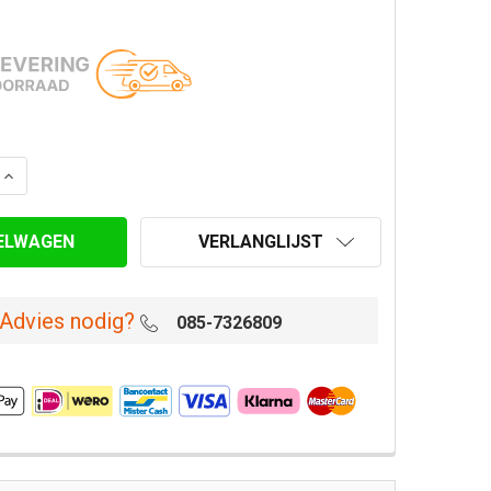
AANTAL VAN RONDE NYLON BORSTEL Ø 80 MM
VERHOOG AANTAL VAN RONDE NYLON BORSTEL Ø 80 MM
VERLANGLIJST
Advies nodig?
085-7326809