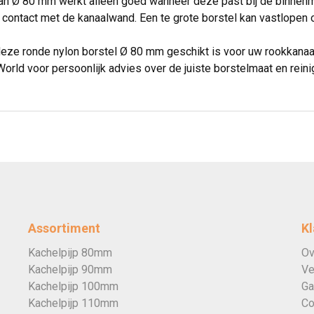
an Ø 80 mm werkt alleen goed wanneer deze past bij de binnenma
contact met de kanaalwand. Een te grote borstel kan vastlopen 
 deze ronde nylon borstel Ø 80 mm geschikt is voor uw rookkana
orld voor persoonlijk advies over de juiste borstelmaat en rein
Assortiment
Kl
Kachelpijp 80mm
Ov
Kachelpijp 90mm
Ve
Kachelpijp 100mm
Ga
Kachelpijp 110mm
Co