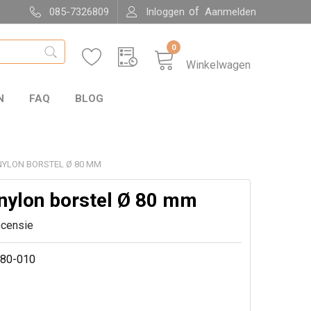
of
085-7326809
Inloggen
Aanmelden
0
Winkelwagen
N
FAQ
BLOG
NYLON BORSTEL Ø 80 MM
nylon borstel Ø 80 mm
ecensie
80-010