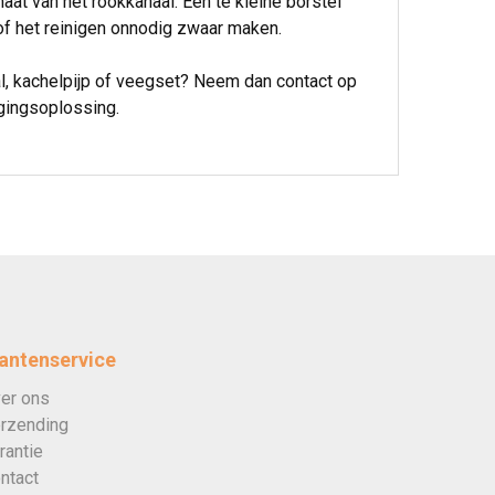
at van het rookkanaal. Een te kleine borstel
of het reinigen onnodig zwaar maken.
al, kachelpijp of veegset? Neem dan contact op
igingsoplossing.
antenservice
er ons
rzending
rantie
ntact