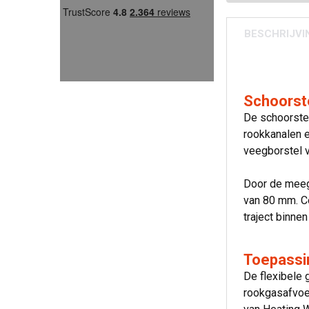
BESCHRIJVI
Schoorst
De schoorstee
rookkanalen e
veegborstel 
Door de meeg
van 80 mm. Co
traject binnen
Toepassi
De flexibele
rookgasafvoe