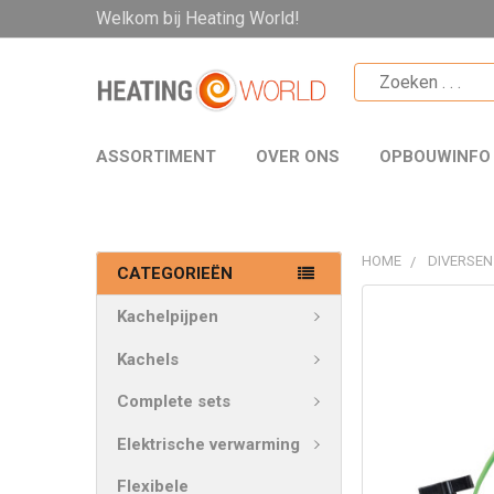
Welkom bij Heating World!
ASSORTIMENT
OVER ONS
OPBOUWINFO
HOME
DIVERSEN
CATEGORIEËN
VAAK
Kachelpijpen
SAMEN
GEKOCHT:
Kachels
Complete sets
SELECTEER
ALLES
Elektrische verwarming
VOEG
Flexibele