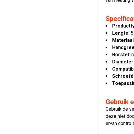
van Heating W
Specifica
Productt
Lengte:
5
Materiaal
Handgree
Borstel:
r
Diameter
Compatibe
Schroefd
Toepassi
Gebruik 
Gebruik de ve
deze niet doo
ervan control