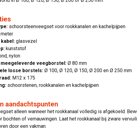
orld in Ø 100, Ø 120, Ø 150, Ø 200 of Ø 250 mm.
ties
ype:
schoorsteenveegset voor rookkanalen en kachelpijpen
 meter
 kabel:
glasvezel
p:
kunststof
ond, nylon
 meegeleverde veegborstel:
Ø 80 mm
le losse borstels:
Ø 100, Ø 120, Ø 150, Ø 200 en Ø 250 mm
raad:
M12 x 175
ng:
schoorstenen, rookkanalen en kachelpijpen
en aandachtspunten
egset alleen wanneer het rookkanaal volledig is afgekoeld. Bewe
r bochten of vernauwingen. Laat het rookkanaal bij zware vervuili
eren door een vakman.