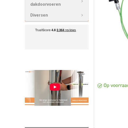
GESELECTEE
dakdoorvoeren
TOE AAN
WINKELWAG
Diversen