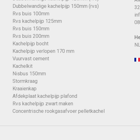
Dubbelwandige kachelpijp 150mm (rvs)
32
Rvs buis 100mm
in
Rvs kachelpijp 125mm
08
Rvs buis 150mm
Rvs buis 200mm
He
Kachelpijp bocht
NL
Kachelpijp verlopen 170 mm
Vuurvast cement
Kachelkit
Nisbus 150mm
Stormkraag
Kraaienkap
Afdekplaat kachelpijp plafond
Rvs kachelpijp zwart maken
Concentrische rookgasafvoer pelletkachel