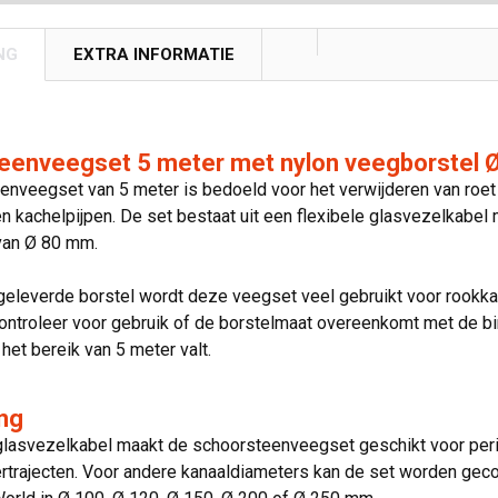
NG
EXTRA INFORMATIE
eenveegset 5 meter met nylon veegborstel 
nveegset van 5 meter is bedoeld voor het verwijderen van roet e
n kachelpijpen. De set bestaat uit een flexibele glasvezelkabe
van Ø 80 mm.
eleverde borstel wordt deze veegset veel gebruikt voor rookka
ntroleer voor gebruik of de borstelmaat overeenkomt met de bi
 het bereik van 5 meter valt.
ng
 glasvezelkabel maakt de schoorsteenveegset geschikt voor per
rtrajecten. Voor andere kanaaldiameters kan de set worden gec