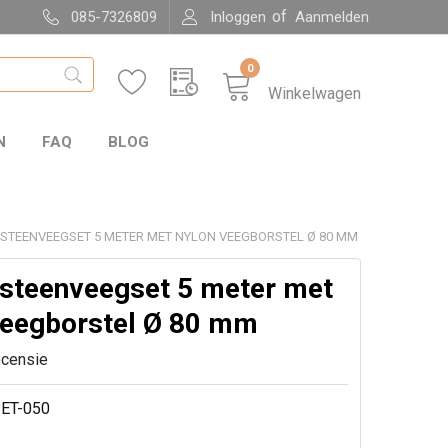
of
085-7326809
Inloggen
Aanmelden
0
Winkelwagen
N
FAQ
BLOG
STEENVEEGSET 5 METER MET NYLON VEEGBORSTEL Ø 80 MM
steenveegset 5 meter met
veegborstel Ø 80 mm
ecensie
ET-050