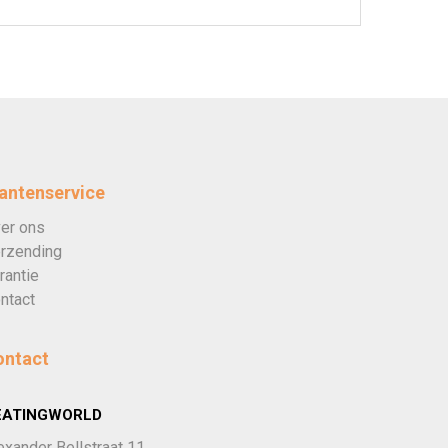
antenservice
er ons
rzending
rantie
ntact
ontact
EATINGWORLD
exander Bellstraat 11