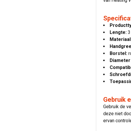
van Heating W
Specifica
Productt
Lengte:
3
Materiaal
Handgree
Borstel:
r
Diameter
Compatibe
Schroefd
Toepassi
Gebruik 
Gebruik de ve
deze niet doo
ervan control