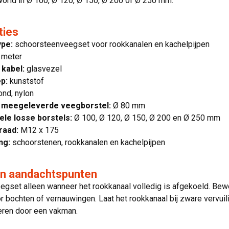
orld in Ø 100, Ø 120, Ø 150, Ø 200 of Ø 250 mm.
ties
ype:
schoorsteenveegset voor rookkanalen en kachelpijpen
 meter
 kabel:
glasvezel
p:
kunststof
ond, nylon
 meegeleverde veegborstel:
Ø 80 mm
le losse borstels:
Ø 100, Ø 120, Ø 150, Ø 200 en Ø 250 mm
raad:
M12 x 175
ng:
schoorstenen, rookkanalen en kachelpijpen
en aandachtspunten
egset alleen wanneer het rookkanaal volledig is afgekoeld. Bewe
r bochten of vernauwingen. Laat het rookkanaal bij zware vervuili
eren door een vakman.