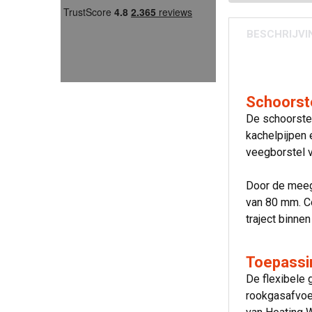
BESCHRIJVI
Schoorst
De schoorstee
kachelpijpen 
veegborstel 
Door de meeg
van 80 mm. Co
traject binnen
Toepassi
De flexibele
rookgasafvoe