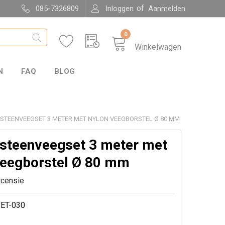
of
085-7326809
Inloggen
Aanmelden
0
Winkelwagen
N
FAQ
BLOG
STEENVEEGSET 3 METER MET NYLON VEEGBORSTEL Ø 80 MM
steenveegset 3 meter met
veegborstel Ø 80 mm
ecensie
ET-030