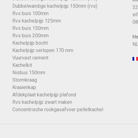
Dubbelwandige kachelpijp 150mm (rvs)
32
Rvs buis 100mm
in
Rvs kachelpijp 125mm
08
Rvs buis 150mm
Rvs buis 200mm
He
Kachelpijp bocht
NL
Kachelpijp verlopen 170 mm
Vuurvast cement
Kachelkit
Nisbus 150mm
Stormkraag
Kraaienkap
Afdekplaat kachelpijp plafond
Rvs kachelpijp zwart maken
Concentrische rookgasafvoer pelletkachel