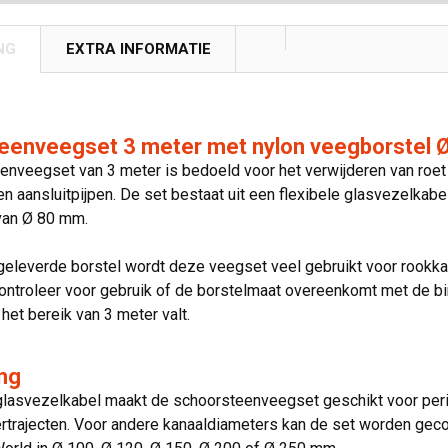
NG
EXTRA INFORMATIE
eenveegset 3 meter met nylon veegborstel 
nveegset van 3 meter is bedoeld voor het verwijderen van roet en
en aansluitpijpen. De set bestaat uit een flexibele glasvezelka
van Ø 80 mm.
eleverde borstel wordt deze veegset veel gebruikt voor rookka
ntroleer voor gebruik of de borstelmaat overeenkomt met de bi
 het bereik van 3 meter valt.
ng
 glasvezelkabel maakt de schoorsteenveegset geschikt voor per
rtrajecten. Voor andere kanaaldiameters kan de set worden gec