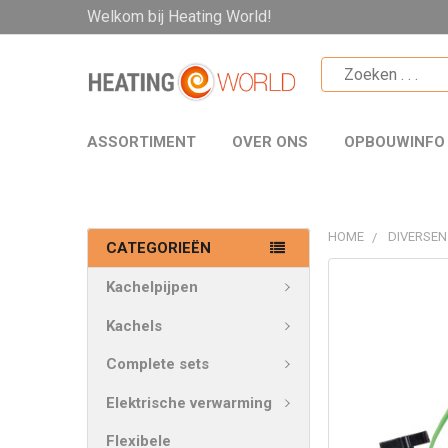
Welkom bij Heating World!
ASSORTIMENT
OVER ONS
OPBOUWINFO
HOME
DIVERSEN
CATEGORIEËN
VAAK
Kachelpijpen
SAMEN
GEKOCHT:
Kachels
Complete sets
SELECTEER
ALLES
Elektrische verwarming
VOEG
Flexibele