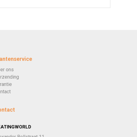
antenservice
er ons
rzending
rantie
ntact
ontact
EATINGWORLD
exander Bellstraat 11