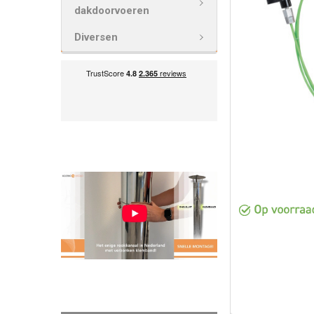
GESELECTEE
dakdoorvoeren
TOE AAN
WINKELWAG
Diversen