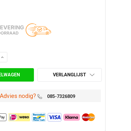
AANTAL VAN SCHOORSTEENVEEGSET 3 METER MET NYLON 
VERHOOG AANTAL VAN SCHOORSTEENVEEGSET 3 METER M
VERLANGLIJST
Advies nodig?
085-7326809