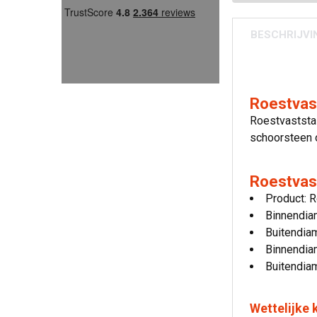
BESCHRIJVI
Roestvas
Roestvaststal
schoorsteen o
Roestvast
Product: 
Binnendia
Buitendia
Binnendia
Buitendia
Wettelijke