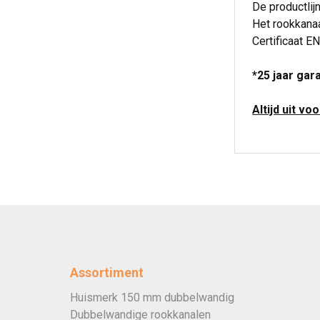
De productlij
Het rookkanaa
Certificaat EN
*25 jaar gar
Altijd uit vo
Assortiment
Huismerk 150 mm dubbelwandig
Dubbelwandige rookkanalen