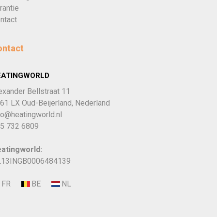
rantie
ntact
ontact
EATINGWORLD
exander Bellstraat 11
61 LX Oud-Beijerland, Nederland
fo@heatingworld.nl
5 732 6809
atingworld:
13INGB0006484139