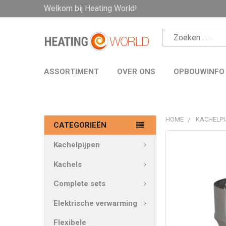
Welkom bij Heating World!
ASSORTIMENT
OVER ONS
OPBOUWINFO
HOME
KACHELPI
CATEGORIEËN
VAAK
Kachelpijpen
SAMEN
GEKOCHT:
Kachels
Complete sets
SELECTEER
ALLES
Elektrische verwarming
VOEG
Flexibele