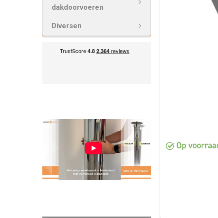
GESELECTEE
dakdoorvoeren
TOE AAN
WINKELWAG
Diversen