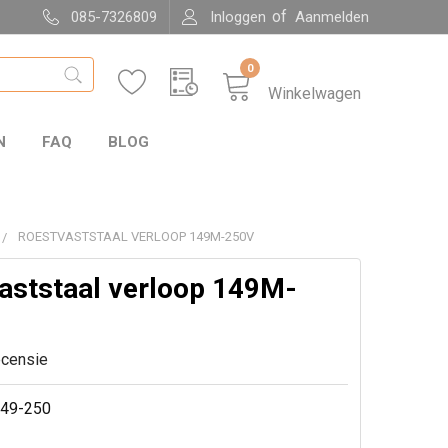
of
085-7326809
Inloggen
Aanmelden
0
Winkelwagen
N
FAQ
BLOG
ROESTVASTSTAAL VERLOOP 149M-250V
aststaal verloop 149M-
ecensie
49-250