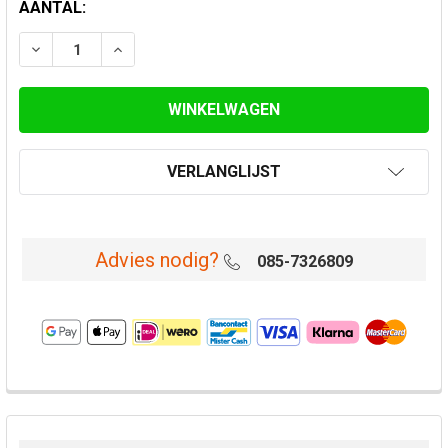
HUIDIGE
AANTAL:
VOORRAAD:
VERLAAG AANTAL VAN ROESTVASTSTAAL VERLOOP 12
VERHOOG AANTAL VAN ROESTVASTSTAAL V
VERLANGLIJST
Advies nodig?
085-7326809
VAAK
SAMEN
GEKOCHT: