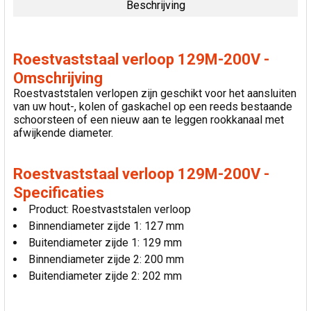
Beschrijving
SELECTEER
ALLES
Roestvaststaal verloop 129M-200V -
VOEG
Omschrijving
GESELECTEERDE
Roestvaststalen verlopen zijn geschikt voor het aansluiten
TOE AAN
van uw hout-, kolen of gaskachel op een reeds bestaande
WINKELWAGEN
schoorsteen of een nieuw aan te leggen rookkanaal met
afwijkende diameter.
Roestvaststaal verloop 129M-200V -
Specificaties
Product: Roestvaststalen verloop
Binnendiameter zijde 1: 127 mm
Buitendiameter zijde 1: 129 mm
Binnendiameter zijde 2: 200 mm
Buitendiameter zijde 2: 202 mm