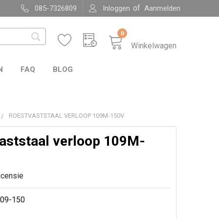
of
085-7326809
Inloggen
Aanmelden
0
Winkelwagen
N
FAQ
BLOG
ROESTVASTSTAAL VERLOOP 109M-150V
aststaal verloop 109M-
ecensie
09-150