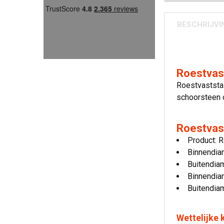
BESCHRIJVI
Roestvas
Roestvaststal
schoorsteen o
Roestvast
Product: 
Binnendia
Buitendia
Binnendia
Buitendia
Wettelijke