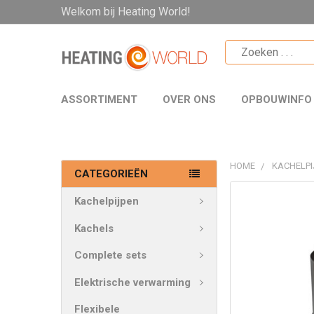
Welkom bij Heating World!
ASSORTIMENT
OVER ONS
OPBOUWINFO
HOME
KACHELPI
CATEGORIEËN
VAAK
Kachelpijpen
SAMEN
GEKOCHT:
Kachels
Complete sets
SELECTEER
ALLES
Elektrische verwarming
VOEG
Flexibele