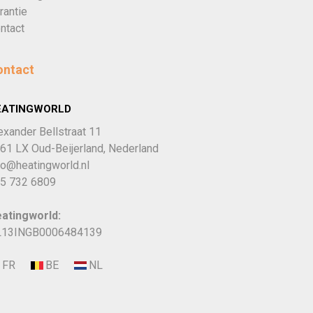
rantie
ntact
ontact
EATINGWORLD
exander Bellstraat 11
61 LX Oud-Beijerland, Nederland
fo@heatingworld.nl
5 732 6809
atingworld:
13INGB0006484139