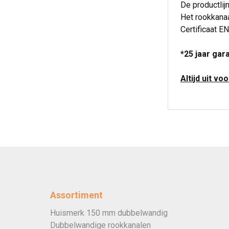
De productlij
Het rookkanaa
Certificaat EN
*25 jaar gar
Altijd uit vo
Assortiment
Huismerk 150 mm dubbelwandig
Dubbelwandige rookkanalen