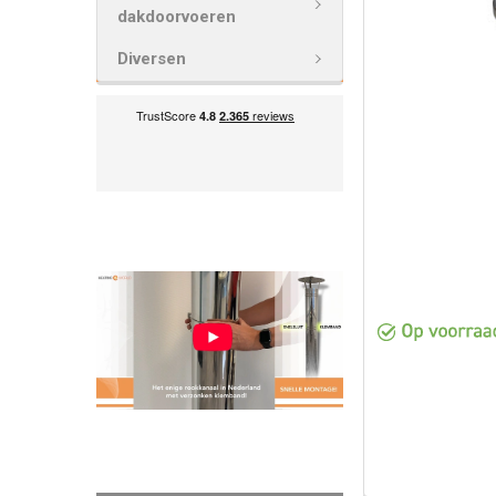
GESELECTEE
dakdoorvoeren
TOE AAN
WINKELWAG
Diversen