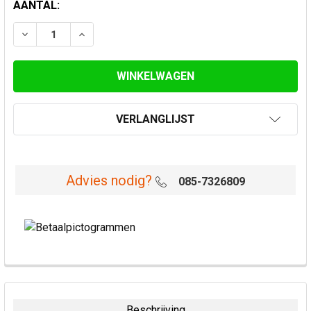
HUIDIGE
AANTAL:
VOORRAAD:
VERLAAG AANTAL VAN ROESTVASTSTAAL VERLOOP 10
VERHOOG AANTAL VAN ROESTVASTSTAAL V
VERLANGLIJST
Advies nodig?
085-7326809
VAAK
SAMEN
GEKOCHT:
Beschrijving