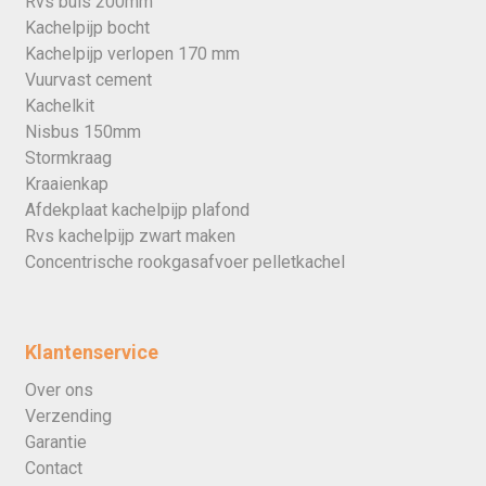
Rvs buis 200mm
Kachelpijp bocht
Kachelpijp verlopen 170 mm
Vuurvast cement
Kachelkit
Nisbus 150mm
Stormkraag
Kraaienkap
Afdekplaat kachelpijp plafond
Rvs kachelpijp zwart maken
Concentrische rookgasafvoer pelletkachel
Klantenservice
Over ons
Verzending
Garantie
Contact