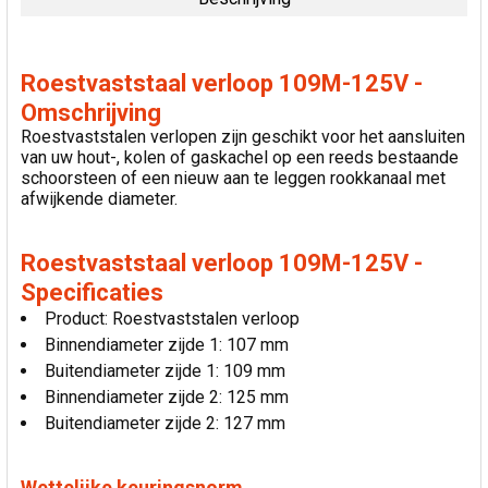
SELECTEER
ALLES
Roestvaststaal verloop 109M-125V -
VOEG
Omschrijving
GESELECTEERDE
Roestvaststalen verlopen zijn geschikt voor het aansluiten
TOE AAN
van uw hout-, kolen of gaskachel op een reeds bestaande
WINKELWAGEN
schoorsteen of een nieuw aan te leggen rookkanaal met
afwijkende diameter.
Roestvaststaal verloop 109M-125V -
Specificaties
Product: Roestvaststalen verloop
Binnendiameter zijde 1: 107 mm
Buitendiameter zijde 1: 109 mm
Binnendiameter zijde 2: 125 mm
Buitendiameter zijde 2: 127 mm
Wettelijke keuringsnorm