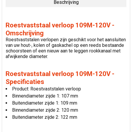
Beschrijving
SELECTEER
ALLES
Roestvaststaal verloop 109M-120V -
VOEG
Omschrijving
GESELECTEERDE
Roestvaststalen verlopen zijn geschikt voor het aansluiten
TOE AAN
van uw hout-, kolen of gaskachel op een reeds bestaande
WINKELWAGEN
schoorsteen of een nieuw aan te leggen rookkanaal met
afwijkende diameter.
Roestvaststaal verloop 109M-120V -
Specificaties
Product: Roestvaststalen verloop
Binnendiameter zijde 1: 107 mm
Buitendiameter zijde 1: 109 mm
Binnendiameter zijde 2: 120 mm
Buitendiameter zijde 2: 122 mm