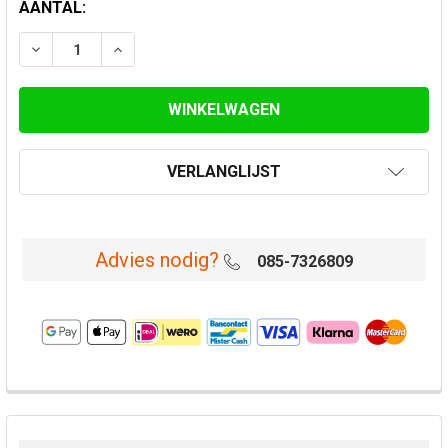
HUIDIGE
AANTAL:
VOORRAAD:
VERLAAG AANTAL VAN ROESTVASTSTAAL VERLOOP 10
VERHOOG AANTAL VAN ROESTVASTSTAAL V
VERLANGLIJST
Advies nodig?
085-7326809
VAAK
SAMEN
GEKOCHT: