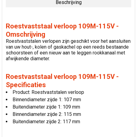
Beschrijving
SELECTEER
ALLES
Roestvaststaal verloop 109M-115V -
VOEG
Omschrijving
GESELECTEERDE
Roestvaststalen verlopen zijn geschikt voor het aansluiten
TOE AAN
van uw hout-, kolen of gaskachel op een reeds bestaande
WINKELWAGEN
schoorsteen of een nieuw aan te leggen rookkanaal met
afwijkende diameter.
Roestvaststaal verloop 109M-115V -
Specificaties
Product: Roestvaststalen verloop
Binnendiameter zijde 1: 107 mm
Buitendiameter zijde 1: 109 mm
Binnendiameter zijde 2: 115 mm
Buitendiameter zijde 2: 117 mm