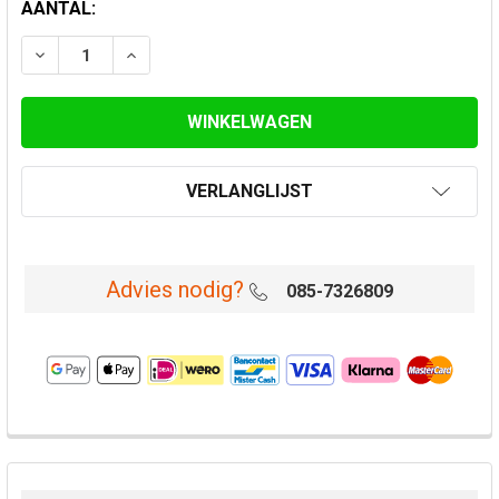
HUIDIGE
AANTAL:
VOORRAAD:
VERLAAG AANTAL VAN ROESTVASTSTAAL VERLOOP 10
VERHOOG AANTAL VAN ROESTVASTSTAAL V
VERLANGLIJST
Advies nodig?
085-7326809
VAAK
SAMEN
GEKOCHT: