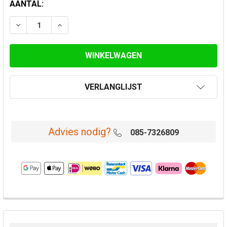
HUIDIGE
AANTAL:
VOORRAAD:
VERLAAG AANTAL VAN ROESTVASTSTAAL VERLOOP 14
VERHOOG AANTAL VAN ROESTVASTSTAAL V
VERLANGLIJST
Advies nodig?
085-7326809
VAAK
SAMEN
GEKOCHT: