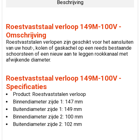
Beschrijving
SELECTEER
ALLES
Roestvaststaal verloop 149M-100V -
VOEG
Omschrijving
GESELECTEERDE
Roestvaststalen verlopen zijn geschikt voor het aansluiten
TOE AAN
van uw hout-, kolen of gaskachel op een reeds bestaande
WINKELWAGEN
schoorsteen of een nieuw aan te leggen rookkanaal met
afwijkende diameter.
Roestvaststaal verloop 149M-100V -
Specificaties
Product: Roestvaststalen verloop
Binnendiameter zijde 1: 147 mm
Buitendiameter zijde 1: 149 mm
Binnendiameter zijde 2: 100 mm
Buitendiameter zijde 2: 102 mm