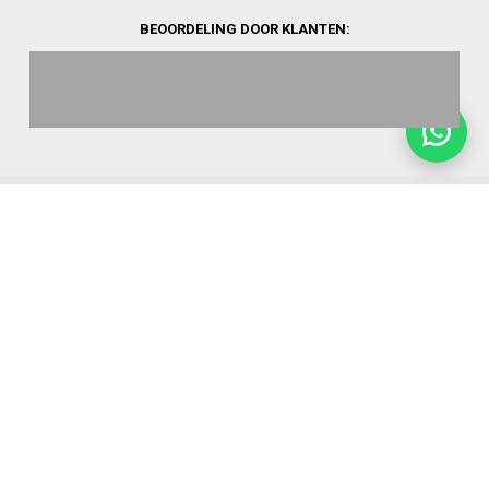
BEOORDELING DOOR KLANTEN:
©
2026
Heating World.
Opbouwinfo
Verzending
Algemene voorwaarden
Sitemap
Retourformulier
Garantie