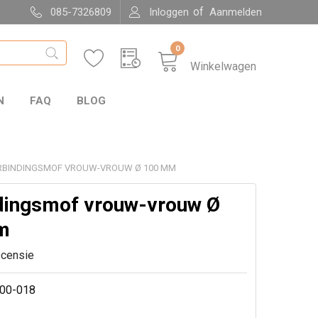
of
085-7326809
Inloggen
Aanmelden
0
Winkelwagen
N
FAQ
BLOG
RBINDINGSMOF VROUW-VROUW Ø 100 MM
dingsmof vrouw-vrouw Ø
m
ecensie
00-018