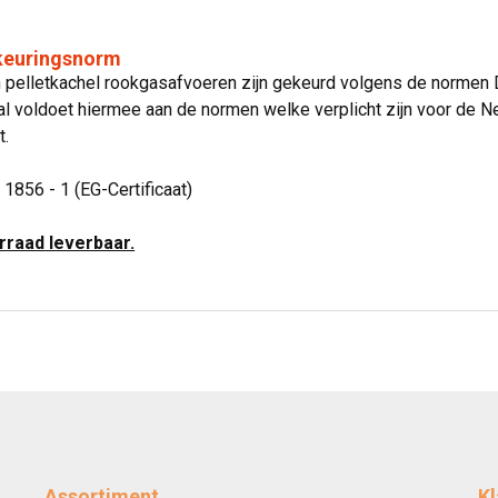
 keuringsnorm
jn pelletkachel rookgasafvoeren zijn gekeurd volgens de normen
l voldoet hiermee aan de normen welke verplicht zijn voor de N
t.
 1856 - 1 (EG-Certificaat)
orraad leverbaar.
Assortiment
Kl