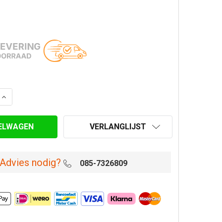
AANTAL VAN VERBINDINGSMOF VROUW-VROUW Ø 100 MM
VERHOOG AANTAL VAN VERBINDINGSMOF VROUW-VROUW 
VERLANGLIJST
Advies nodig?
085-7326809