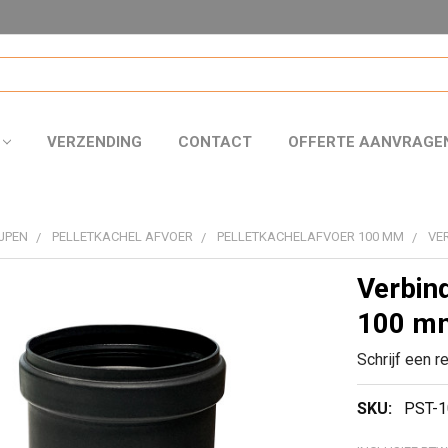
VERZENDING
CONTACT
OFFERTE AANVRAGE
JPEN
PELLETKACHEL AFVOER
PELLETKACHELAFVOER 100 MM
VE
Verbin
100 m
Schrijf een r
SKU:
PST-1