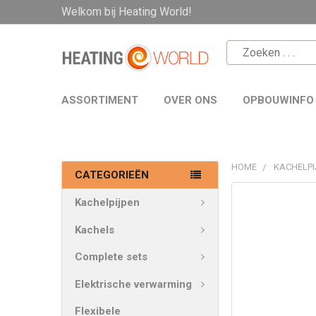
Welkom bij Heating World!
ASSORTIMENT
OVER ONS
OPBOUWINFO
HOME
KACHELPI
CATEGORIEËN
VAAK
Kachelpijpen
SAMEN
GEKOCHT:
Kachels
Complete sets
SELECTEER
ALLES
Elektrische verwarming
VOEG
Flexibele