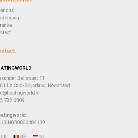
er ons
rzending
rantie
ntact
ontact
EATINGWORLD
exander Bellstraat 11
61 LX Oud-Beijerland, Nederland
fo@heatingworld.nl
5 732 6809
atingworld:
13INGB0006484139