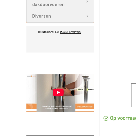
GESELECTEE
dakdoorvoeren
TOE AAN
WINKELWAG
Diversen