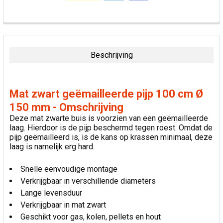
VAAK
SAMEN
GEKOCHT:
Beschrijving
SELECTEER
ALLES
Mat zwart geëmailleerde pijp 100 cm Ø
VOEG
150 mm - Omschrijving
GESELECTEERDE
Deze mat zwarte buis is voorzien van een geëmailleerde
TOE AAN
laag. Hierdoor is de pijp beschermd tegen roest. Omdat de
WINKELWAGEN
pijp geëmailleerd is, is de kans op krassen minimaal, deze
laag is namelijk erg hard.
Snelle eenvoudige montage
Verkrijgbaar in verschillende diameters
Lange levensduur
Verkrijgbaar in mat zwart
Geschikt voor gas, kolen, pellets en hout