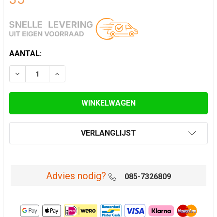
HUIDIGE
AANTAL:
VOORRAAD:
VERLAAG AANTAL VAN MAT ZWART GEËMAILLEERDE PI
VERHOOG AANTAL VAN MAT ZWART GEËMAIL
VERLANGLIJST
Advies nodig?
085-7326809