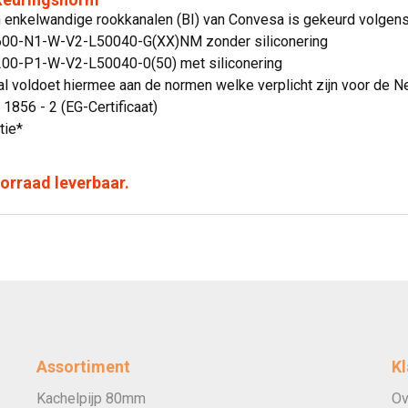
jn enkelwandige rookkanalen (BI) van Convesa is gekeurd volge
600-N1-W-V2-L50040-G(XX)NM zonder siliconering
00-P1-W-V2-L50040-0(50) met siliconering
l voldoet hiermee aan de normen welke verplicht zijn voor de N
 1856 - 2 (EG-Certificaat)
tie*
voorraad leverbaar.
Assortiment
Kl
Kachelpijp 80mm
Ov