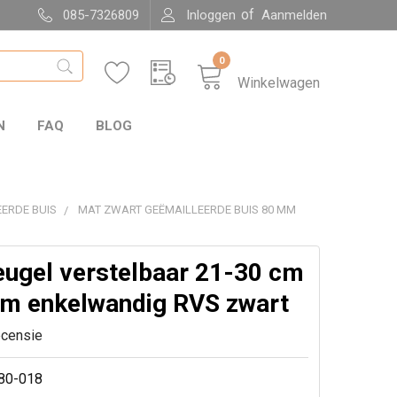
of
085-7326809
Inloggen
Aanmelden
0
Winkelwagen
N
FAQ
BLOG
ERDE BUIS
MAT ZWART GEËMAILLEERDE BUIS 80 MM
ugel verstelbaar 21-30 cm
m enkelwandig RVS zwart
ecensie
80-018