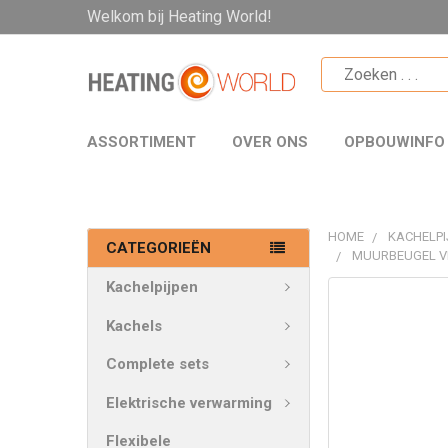
Welkom bij Heating World!
ASSORTIMENT
OVER ONS
OPBOUWINFO
HOME
KACHELPI
CATEGORIEËN
MUURBEUGEL VE
Kachelpijpen
VAAK
SAMEN
Kachels
GEKOCHT:
Complete sets
SELECTEER
Elektrische verwarming
ALLES
Flexibele