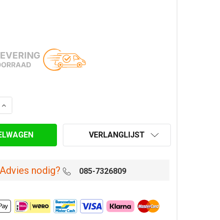
AANTAL VAN MUURBEUGEL VERSTELBAAR 21-30 CM Ø 80 
VERHOOG AANTAL VAN MUURBEUGEL VERSTELBAAR 21-30
VERLANGLIJST
Advies nodig?
085-7326809