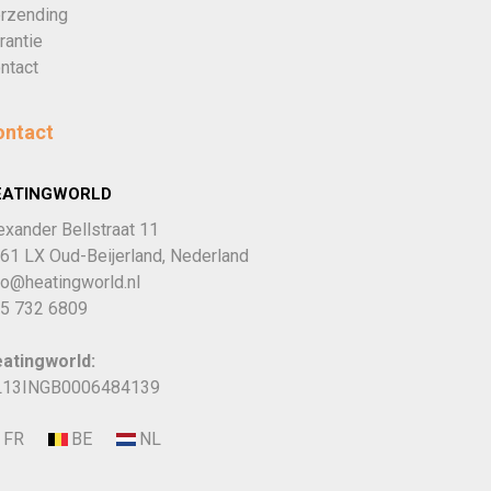
rzending
rantie
ntact
ontact
EATINGWORLD
exander Bellstraat 11
61 LX Oud-Beijerland, Nederland
fo@heatingworld.nl
5 732 6809
atingworld:
13INGB0006484139