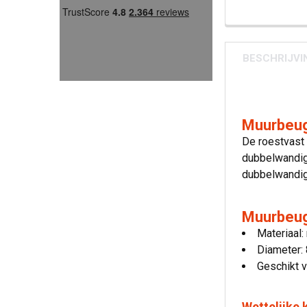
BESCHRIJVI
Muurbeug
De roestvast 
dubbelwandige
dubbelwandig
Muurbeug
Materiaal:
Diameter:
Geschikt v
Wettelijke