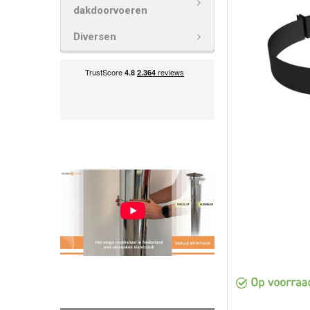
VOEG
dakdoorvoeren
GESELECTEE
TOE AAN
Diversen
WINKELWAG