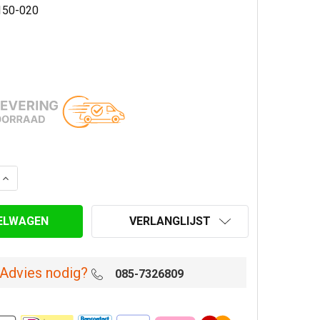
150-020
AANTAL VAN MAT ZWART GEËMAILLEERD ONDERVERLOOP Ø
VERHOOG AANTAL VAN MAT ZWART GEËMAILLEERD ONDER
VERLANGLIJST
Advies nodig?
085-7326809