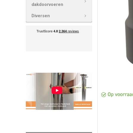
VOEG
dakdoorvoeren
GESELECTEE
TOE AAN
Diversen
WINKELWAG