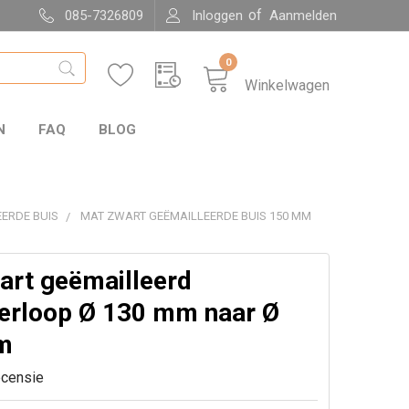
of
085-7326809
Inloggen
Aanmelden
0
Winkelwagen
N
FAQ
BLOG
ERDE BUIS
MAT ZWART GEËMAILLEERDE BUIS 150 MM
art geëmailleerd
erloop Ø 130 mm naar Ø
m
ecensie