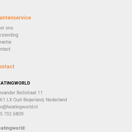
antenservice
er ons
rzending
rantie
ntact
ontact
EATINGWORLD
exander Bellstraat 11
61 LX Oud-Beijerland, Nederland
fo@heatingworld.nl
5 732 6809
atingworld: