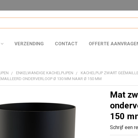
VERZENDING
CONTACT
OFFERTE AANVRAGE
JPEN
ENKELWANDIGE KACHELPIJPEN
KACHELPIJP ZWART GEËMAILLE
MAILLEERD ONDERVERLOOP Ø 130 MM NAAR Ø 150 MM
Mat zw
onderv
150 m
Schrijf een r