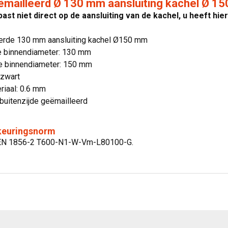
mailleerd Ø 130 mm aansluiting kachel Ø 15
 past niet direct op de aansluiting van de kachel, u heeft hi
erde 130 mm aansluiting kachel Ø150 mm
e binnendiameter: 130 mm
e binnendiameter: 150 mm
 zwart
riaal: 0.6 mm
buitenzijde geëmailleerd
 keuringsnorm
g:EN 1856-2 T600-N1-W-Vm-L80100-G.