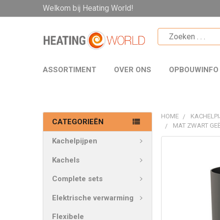
Welkom bij Heating World!
ASSORTIMENT
OVER ONS
OPBOUWINFO
HOME
KACHELPI
CATEGORIEËN
MAT ZWART GEË
Kachelpijpen
VAAK
SAMEN
Kachels
GEKOCHT:
Complete sets
SELECTEER
Elektrische verwarming
ALLES
Flexibele