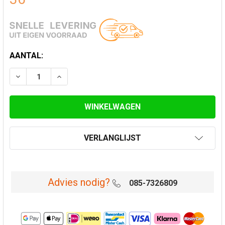
HUIDIGE
AANTAL:
VOORRAAD:
VERLAAG AANTAL VAN MAT ZWART GEËMAILLEERDE R
VERHOOG AANTAL VAN MAT ZWART GEËMAI
VERLANGLIJST
Advies nodig?
085-7326809