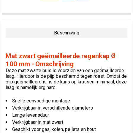
VAAK
SAMEN
GEKOCHT:
Beschrijving
SELECTEER
ALLES
Mat zwart geëmailleerde regenkap Ø
VOEG
100 mm - Omschrijving
GESELECTEERDE
Deze mat zwarte buis is voorzien van een geëmailleerde
TOE AAN
laag. Hierdoor is de pijp beschermd tegen roest. Omdat de
WINKELWAGEN
pijp geëmailleerd is, is de kans op krassen minimaal, deze
laag is namelijk erg hard.
Snelle eenvoudige montage
Verkrijgbaar in verschillende diameters
Lange levensduur
Verkrijgbaar in mat zwart
Geschikt voor gas, kolen, pellets en hout