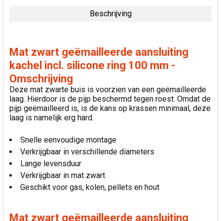
GEKOCHT:
Beschrijving
SELECTEER
ALLES
Mat zwart geëmailleerde aansluiting
VOEG
kachel incl. silicone ring 100 mm -
GESELECTEERDE
Omschrijving
TOE AAN
WINKELWAGEN
Deze mat zwarte buis is voorzien van een geëmailleerde
laag. Hierdoor is de pijp beschermd tegen roest. Omdat de
pijp geëmailleerd is, is de kans op krassen minimaal, deze
laag is namelijk erg hard.
Snelle eenvoudige montage
Verkrijgbaar in verschillende diameters
Lange levensduur
Verkrijgbaar in mat zwart
Geschikt voor gas, kolen, pellets en hout
Mat zwart geëmailleerde aansluiting