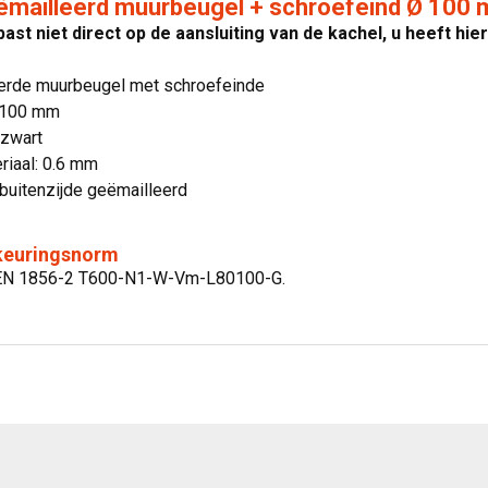
ëmailleerd muurbeugel + schroefeind Ø 100 m
 past niet direct op de aansluiting van de kachel, u heeft hi
erde muurbeugel met schroefeinde
 100 mm
 zwart
riaal: 0.6 mm
buitenzijde geëmailleerd
 keuringsnorm
g:EN 1856-2 T600-N1-W-Vm-L80100-G.