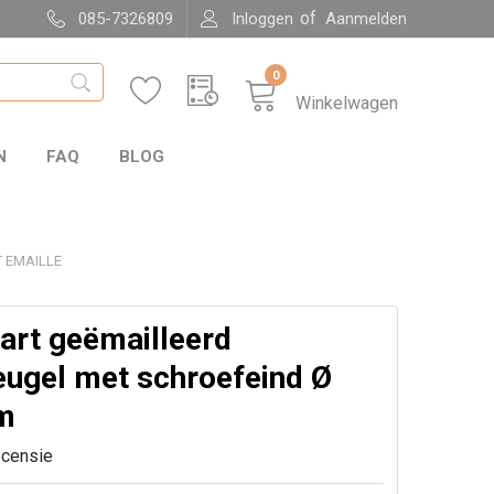
of
085-7326809
Inloggen
Aanmelden
0
Winkelwagen
N
FAQ
BLOG
 EMAILLE
art geëmailleerd
ugel met schroefeind Ø
m
ecensie