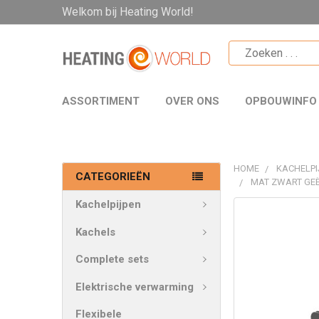
Welkom bij Heating World!
ASSORTIMENT
OVER ONS
OPBOUWINFO
HOME
KACHELPI
CATEGORIEËN
MAT ZWART GE
Kachelpijpen
VAAK
SAMEN
Kachels
GEKOCHT:
Complete sets
SELECTEER
Elektrische verwarming
ALLES
Flexibele