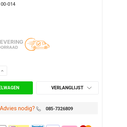
100-014
AANTAL VAN MAT ZWART GEËMAILLEERD MUURBEUGEL MET
VERHOOG AANTAL VAN MAT ZWART GEËMAILLEERD MUURB
VERLANGLIJST
Advies nodig?
085-7326809