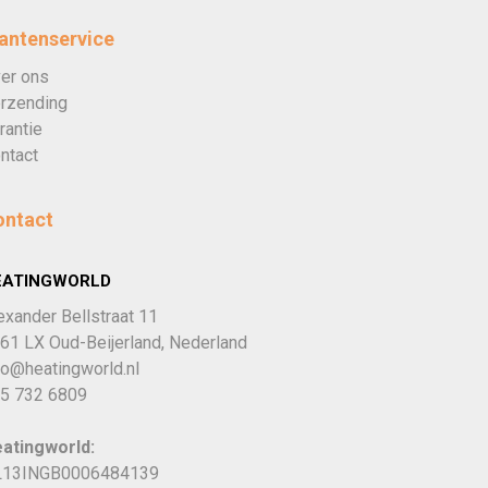
antenservice
er ons
rzending
rantie
ntact
ontact
EATINGWORLD
exander Bellstraat 11
61 LX Oud-Beijerland, Nederland
fo@heatingworld.nl
5 732 6809
atingworld:
13INGB0006484139