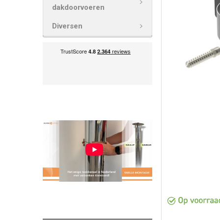
VOEG
dakdoorvoeren
GESELECTEE
TOE AAN
Diversen
WINKELWAG