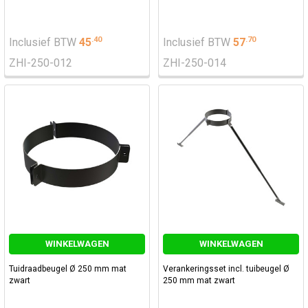
.
40
.
70
Inclusief BTW
45
Inclusief BTW
57
ZHI-250-012
ZHI-250-014
WINKELWAGEN
WINKELWAGEN
Tuidraadbeugel Ø 250 mm mat
Verankeringsset incl. tuibeugel Ø
zwart
250 mm mat zwart