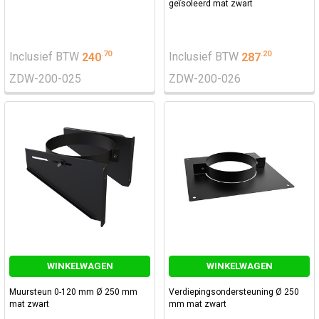
geïsoleerd mat zwart
.
70
.
20
Inclusief BTW
240
Inclusief BTW
287
ZDW-200-025
ZDW-200-026
WINKELWAGEN
WINKELWAGEN
Muursteun 0-120 mm Ø 250 mm
Verdiepingsondersteuning Ø 250
mat zwart
mm mat zwart