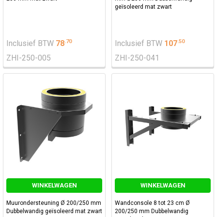
geïsoleerd mat zwart
.
70
.
50
Inclusief BTW
78
Inclusief BTW
107
ZHI-250-005
ZHI-250-041
WINKELWAGEN
WINKELWAGEN
Muurondersteuning Ø 200/250 mm
Wandconsole 8 tot 23 cm Ø
Dubbelwandig geïsoleerd mat zwart
200/250 mm Dubbelwandig