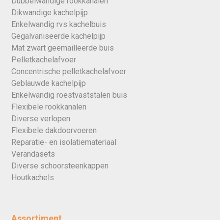
Dubbelwandige rookkanalen
Dikwandige kachelpijp
Enkelwandig rvs kachelbuis
Gegalvaniseerde kachelpijp
Mat zwart geëmailleerde buis
Pelletkachelafvoer
Concentrische pelletkachelafvoer
Geblauwde kachelpijp
Enkelwandig roestvaststalen buis
Flexibele rookkanalen
Diverse verlopen
Flexibele dakdoorvoeren
Reparatie- en isolatiemateriaal
Verandasets
Diverse schoorsteenkappen
Houtkachels
Assortiment