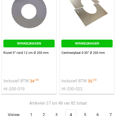
WINKELWAGEN
WINKELWAGEN
Rozet 0° rond 12 cm Ø 200 mm
Centreerplaat 0-30° Ø 200 mm
.
30
.
50
Inclusief BTW
34
Inclusief BTW
35
HI-200-019
HI-200-022
Artikelen 37 tot 48 van 82 totaal
Vorige
1
2
3
4
5
6
7